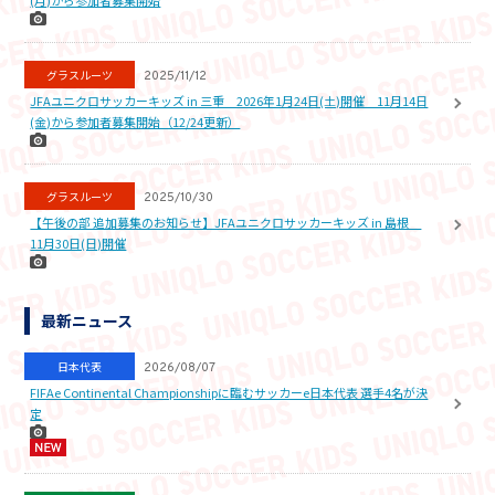
(月)から参加者募集開始
グラスルーツ
2025/11/12
JFAユニクロサッカーキッズ in 三重 2026年1月24日(土)開催 11月14日
(金)から参加者募集開始（12/24更新）
グラスルーツ
2025/10/30
【午後の部 追加募集のお知らせ】JFAユニクロサッカーキッズ in 島根
11月30日(日)開催
最新ニュース
日本代表
2026/08/07
FIFAe Continental Championshipに臨むサッカーe日本代表 選手4名が決
定