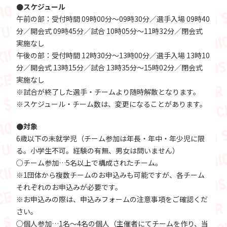
●スケジュール
午前の部：受付時間 09時00分～09時30分／選手入場 09時40
分／開会式 09時45分／試合 10時05分～11時32分／閉会式
実施なし
午後の部：受付時間 12時30分～13時00分／選手入場 13時10
分／開会式 13時15分／試合 13時35分～15時02分／閉会式
実施なし
※試合が終了した選手・チームより随時解散となります。
※スケジュール・チーム数は、変更になることがあります。
●対象
6歳以下の未就学児（チーム参加は年長・年中・年少児に限
る。小学生不可。経験の有無、男女は問いません）
○チーム参加…5名以上で構成されたチーム。
※1団体から複数チームのお申込みも可能ですが、各チーム
それぞれのお申込みが必要です。
※お申込みの際は、申込みフォームの注意事項をご確認くだ
さい。
○個人参加…1名～4名の個人（主催者にてチームを作り、当