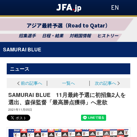
EN
アジア最終予選（Road to Qatar）
招集選手
日程・結果
対戦国情報
ヒストリー
SAMURAI BLUE
ニュース
前の記事へ
│
一覧へ
│
次の記事へ
SAMURAI BLUE 11月最終予選に初招集2人を
選出、森保監督「最高勝点獲得」へ意欲
2021年11月05日