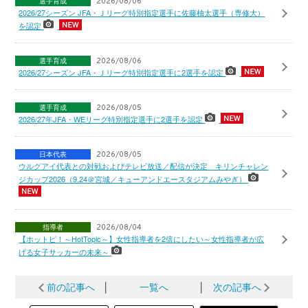
選手育成
2026/08/06
2026/27シーズン JFA・Ｊリーグ特別指定選手に佐藤柚太選手（専修大）
を認定
選手育成
2026/08/06
2026/27シーズン JFA・Ｊリーグ特別指定選手に2選手を認定
選手育成
2026/08/05
2026/27年JFA・WEリーグ特別指定選手に2選手を認定
日本代表
2026/08/05
ウルグアイ代表との対戦およびテレビ放送／配信が決定 キリンチャレン
ジカップ2026（9.24＠宮城／キューアンドエースタジアムみやぎ）
指導者
2026/08/04
【ホットピ！～HotTopic～】女性指導者を2倍にしたい～女性指導者が広
げる女子サッカーの未来～
前の記事へ
│
一覧へ
│
次の記事へ