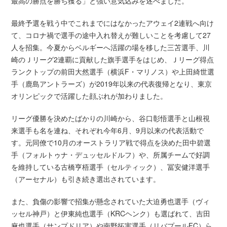
最高の勝点を勝ち獲る」と強い意気込みを述べました。
最終予選を戦う中でこれまでにはなかったアウェイ2連戦へ向け
て、コロナ禍で選手の途中入れ替えが難しいことを考慮して27
人を招集。今夏からベルギーへ活躍の場を移した三苫選手、川
崎のＪリーグ2連覇に貢献した旗手選手をはじめ、Ｊリーグ得点
ランクトップの前田大然選手（横浜F・マリノス）や上田綺世選
手（鹿島アントラーズ）が2019年以来の代表復帰となり、東京
オリンピックで活躍した顔ぶれが加わりました。
リーグ優勝を決めたばかりの川崎から、谷口彰悟選手と山根視
来選手も名を連ね、それぞれ今年6月、9月以来の代表活動で
す。元同僚で10月のオーストラリア戦で得点を決めた田中碧選
手（フォルトゥナ・デュッセルドルフ）や、所属チームで好調
を維持している古橋亨梧選手（セルティック）、冨安健洋選手
（アーセナル）も引き続き選出されています。
また、負傷の影響で招集が懸念されていた大迫勇也選手（ヴィ
ッセル神戸）と伊東純也選手（KRCヘンク）も選ばれて、吉田
麻也選手（サンプドリア）や南野拓実選手（リバプールFC）ら