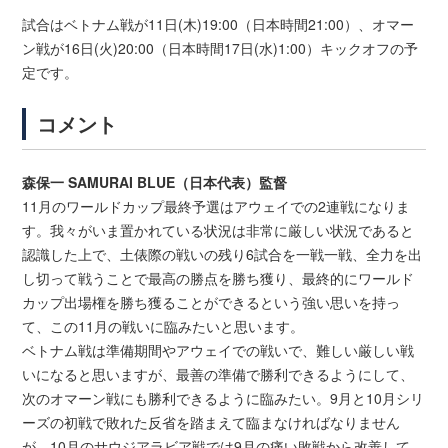
試合はベトナム戦が11日(木)19:00（日本時間21:00）、オマー
ン戦が16日(火)20:00（日本時間17日(水)1:00）キックオフの予
定です。
コメント
森保一 SAMURAI BLUE（日本代表）監督
11月のワールドカップ最終予選はアウェイでの2連戦になりま
す。我々がいま置かれている状況は非常に厳しい状況であると
認識した上で、土俵際の戦いの残り6試合を一戦一戦、全力を出
し切って戦うことで最高の勝点を勝ち獲り、最終的にワールド
カップ出場権を勝ち獲ることができるという強い思いを持っ
て、この11月の戦いに臨みたいと思います。
ベトナム戦は準備期間やアウェイでの戦いで、難しい厳しい戦
いになると思いますが、最善の準備で勝利できるようにして、
次のオマーン戦にも勝利できるように臨みたい。9月と10月シリ
ーズの初戦で敗れた反省を踏まえて臨まなければなりません
が、10月のサウジアラビア戦では9月の痛い敗戦から改善して、