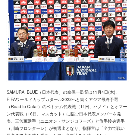
SAMURAI BLUE（日本代表）の森保一監督は11月4日(木)、
FIFAワールドカップカタール2022へと続くアジア最終予選
（Road to Qatar）のベトナム代表戦（11日、ハノイ）とオマー
ン代表戦（16日、マスカット）に臨む日本代表メンバーを発
表。三笘薫選手（ユニオン・サンジロワーズ）と旗手怜央選手
（川崎フロンターレ）が初選出となり、指揮官は「全力で戦い