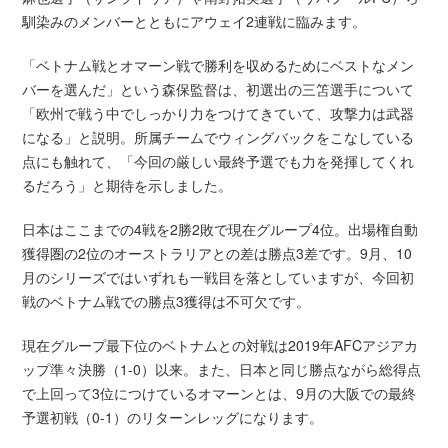
馴染みのメンバーとともにアウェイ2連戦に臨みます。
「ベトナム戦とオマーン戦で勝利を収めるためにベストなメン
バーを選んだ」という森保監督は、初選出の三笘選手について
「欧州で戦う中でしっかり力をつけてきていて、攻撃力は武器
になる」と説明。所属チームでウィングバックをこなしている
点にも触れて、「今回の厳しい最終予選でも力を発揮してくれ
るだろう」と期待を示しました。
日本はここまでの4戦を2勝2敗で現在グループ4位。出場権自動
獲得圏の2位のオーストラリアとの差は勝点3差です。9月、10
月のシリーズではいずれも一戦目を落としていますが、今回初
戦のベトナム戦での勝点3獲得は不可欠です。
現在グループ最下位のベトナムとの対戦は2019年AFCアジアカ
ップ準々決勝（1-0）以来。また、日本と同じ勝点ながら総得点
で上回って3位につけているオマーンとは、9月の大阪での最終
予選初戦（0-1）のリターンレッグになります。