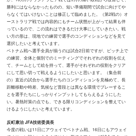
勝利にはならなかったものの、短い準備期間で試合に向けてや
らなくてはいけないことは修正して臨めました。（第2戦の）オ
ーストラリア戦では内容的にもチーム状態が上がって結果も伴
っているので、この流れはできるだけ大事にしていきたい。戦
い方の形は、現地での練習で選手のコンディションなどを見て
選択したいと考えています。
ベトナム戦へ選手全員が揃うのは試合2日前ですが、ピッチ上で
の練習、全体と個別でのミーティングでそれぞれの役割を伝え
て、チームとして絵を持って、選手がそれぞれの役割をクリア
にして思い切って戦えるようにしたいと思います。（集合前
の）直近の試合から選手たちのコンディションを見極めて、長
距離移動や時差、気候など普段とは異なる環境でプレーするこ
とを選手たちにしっかりインプットしてもらえるようにした
い。暑熱対策の点でも、できる限りコンディションを整えてい
けるようにしたいと考えています。
反町康治 JFA技術委員長
今度の戦いは11日にアウェイでベトナム戦、16日にもアウェイ