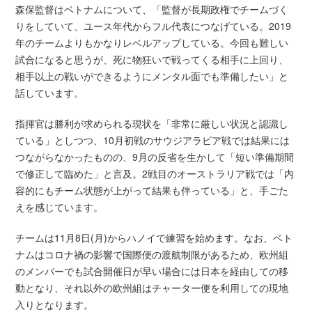
森保監督はベトナムについて、「監督が長期政権でチームづく
りをしていて、ユース年代からフル代表につなげている。2019
年のチームよりもかなりレベルアップしている。今回も難しい
試合になると思うが、死に物狂いで戦ってくる相手に上回り、
相手以上の戦いができるようにメンタル面でも準備したい」と
話しています。
指揮官は勝利が求められる現状を「非常に厳しい状況と認識し
ている」としつつ、10月初戦のサウジアラビア戦では結果には
つながらなかったものの、9月の反省を生かして「短い準備期間
で修正して臨めた」と言及。2戦目のオーストラリア戦では「内
容的にもチーム状態が上がって結果も伴っている」と、手ごた
えを感じています。
チームは11月8日(月)からハノイで練習を始めます。なお、ベト
ナムはコロナ禍の影響で国際便の渡航制限があるため、欧州組
のメンバーでも試合開催日が早い場合には日本を経由しての移
動となり、それ以外の欧州組はチャーター便を利用しての現地
入りとなります。