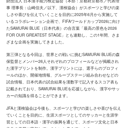
財団法人 日本漢字能力検定協会（本部：京都府京都市／代表理
事 理事長：山崎信夫／以下、漢検協会）がスポーツと学びの楽
しさや喜びを伝えていくことを目的に2025年6月から実施して
いるコラボレーション企画で、FIFAワールドカップ2026に向け
たSAMURAI BLUE（日本代表）の合言葉「最高の景色を2026
FOR OUR GREATEST STAGE」とも連動し、この1年間、さま
ざまな企画を実施してきました。
第三弾となる今回は、世界との戦いに挑むSAMURAI BLUEの森
保監督とメンバー26人それぞれのプロフィールなどが掲載され
た漢字プリントを制作。漢字プリントには、選手らのプロフィ
ールのほか、開催地情報、グループステージ組み合わせなどの
試合情報、日本代表の試合結果を漢数字で記入するスコア表も
記載されており、SAMURAI BLUEを応援しながら、漢字やサッ
カーの知識を得ることができます。
JFAと漢検協会は今後も、スポーツと学びの楽しさや喜びを伝え
ていくことを目的に、生涯スポーツとしてのサッカーと生涯学
習としての日本語・漢字の振興を通じて、スポーツ文化と日本