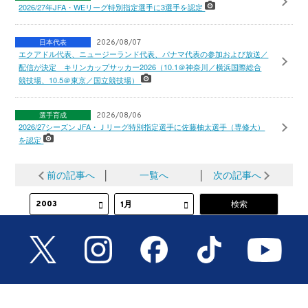
2026/27年JFA・WEリーグ特別指定選手に3選手を認定
日本代表
2026/08/07
エクアドル代表、ニュージーランド代表、パナマ代表の参加および放送／
配信が決定 キリンカップサッカー2026（10.1＠神奈川／横浜国際総合
競技場、10.5＠東京／国立競技場）
選手育成
2026/08/06
2026/27シーズン JFA・Ｊリーグ特別指定選手に佐藤柚太選手（専修大）
を認定
前の記事へ
│
一覧へ
│
次の記事へ