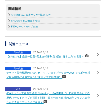
関連情報
公益財団法人 日本サッカー協会（JFA）
SAMURAI BLUE(日本代表)
FIFAワールドカップ2026
関連ニュース
日本代表
2026/06/10
【SPECIAL】森保一監督×荒木友輔審判員 対談 “日本の力”を世界へ
日本代表
2026/06/10
チケット販売概要のお知らせ キリンカップサッカー2026（10.1神奈川
／横浜国際総合競技場 10.5東京／国立競技場）
JFA
2026/06/10
JFAサッカー文化創造拠点「blue-ing!」 SAMURAI BLUEの軌跡をたどる
歴代ワールドカップ企画展を開催 日本代表初出場の98年フランス大会
からの貴重なアーカイブを展示