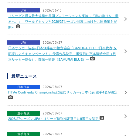
JFA
2026/06/10
Ｊリーグと過去最大規模の共同プロモーションを実施～「街の誇りを、世
界へ。」 ワールドカップと2026/27シーズン開幕に向けた共同施策を展
開～
JFA
2026/03/27
日本サッカー協会×日本漢字能力検定協会「SAMURAI BLUE(日本代表)を
応援しようキャンペーン！」 受賞作品決定―審査員に宮本恒靖会長（日
本サッカー協会）、森保一監督（SAMURAI BLUE）―
最新ニュース
日本代表
2026/08/07
FIFAe Continental Championshipに臨むサッカーe日本代表 選手4名が決定
選手育成
2026/08/07
2026/27シーズン JFA・Ｊリーグ特別指定選手に9選手を認定
選手育成
2026/08/07