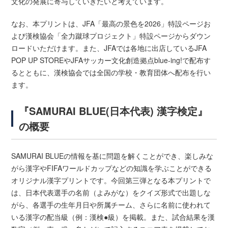
文化の発展に寄与していきたいと考えています。
なお、本プリントは、JFA「最高の景色を2026」特設ページお
よび漢検協会「全力蹴球プロジェクト」特設ページからダウン
ロードいただけます。また、JFAでは各地に出店しているJFA
POP UP STOREやJFAサッカー文化創造拠点blue-ing!で配布す
るとともに、漢検協会では全国の学校・教育団体へ配布を行い
ます。
『SAMURAI BLUE(日本代表) 漢字検定』
の概要
SAMURAI BLUEの情報を基に問題を解くことができ、楽しみな
がら漢字やFIFAワールドカップなどの知識を学ぶことができる
オリジナル漢字プリントです。今回第三弾となる本プリントで
は、日本代表選手の名前（よみがな）をクイズ形式で出題しな
がら、各選手の生年月日や所属チーム、さらに名前に使われて
いる漢字の配当級（例：漢検●級）を掲載。また、試合結果を漢