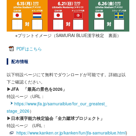
※プリントイメージ（SAMURAI BLUE漢字検定 裏面）
PDFはこちら
配布情報
以下特設ページにて無料でダウンロードが可能です。詳細は以
下ご確認ください。
▶JFA 「最高の景色を2026」
特設ページ（URL：
https://www.jfa.jp/samuraiblue/for_our_greatest_
stage_2026
）
▶日本漢字能力検定協会「全力蹴球プロジェクト」
特設ページ (URL：
https://www.kanken.or.jp/kanken/fun/jfa-samuraiblue.html
)