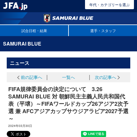
年代・カテゴリーを選ぶ
試合日程・結果
選手・スタッフ
SAMURAI BLUE
ニュース
前の記事へ
│
一覧へ
│
次の記事へ
FIFA規律委員会の決定について 3.26
SAMURAI BLUE 対 朝鮮民主主義人民共和国代
表（平壌）～FIFAワールドカップ26アジア2次予
選 兼 AFCアジアカップサウジアラビア2027予選
～
2024年03月30日