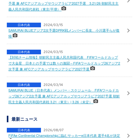
予選 兼 AFCアジアカップサウジアラビア2027予選 3.21/26 朝鮮民主主
義人民共和国代表戦（東京/平壌）
日本代表
2024/03/15
SAMURAI BLUEアジア2次予選DPRK戦メンバーに長友、小川選手らが復
帰
日本代表
2024/03/15
【対戦チーム情報】朝鮮民主主義人民共和国代表 FIFAワールドカップ
で大金星 日本との予選では数々の激闘～FIFAワールドカップ26アジア2
次予選 兼 AFCアジアカップサウジアラビア2027予選
日本代表
2024/03/14
SAMURAI BLUE（日本代表）メンバー・スケジュール FIFAワールドカ
ップ26アジア2次予選 兼 AFCアジアカップサウジアラビア2027予選 朝鮮
民主主義人民共和国代表戦 3.21（東京）| 3.26（未定）
最新ニュース
日本代表
2026/08/07
FIFAe Continental Championshipに臨むサッカーe日本代表 選手4名が決定