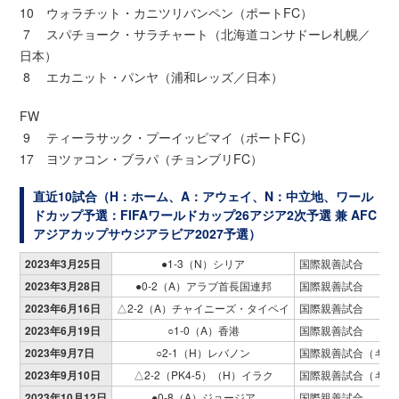
10 ウォラチット・カニツリバンペン（ポートFC）
7 スパチョーク・サラチャート（北海道コンサドーレ札幌／
日本）
8 エカニット・パンヤ（浦和レッズ／日本）
FW
9 ティーラサック・プーイッピマイ（ポートFC）
17 ヨツァコン・ブラパ（チョンブリFC）
直近10試合（H：ホーム、A：アウェイ、N：中立地、ワール
ドカップ予選：FIFAワールドカップ26アジア2次予選 兼 AFC
アジアカップサウジアラビア2027予選）
2023年3月25日
●1-3（N）シリア
国際親善試合
2023年3月28日
●0-2（A）アラブ首長国連邦
国際親善試合
2023年6月16日
△2-2（A）チャイニーズ・タイペイ
国際親善試合
2023年6月19日
○1-0（A）香港
国際親善試合
2023年9月7日
○2-1（H）レバノン
国際親善試合（キング
2023年9月10日
△2-2（PK4-5）（H）イラク
国際親善試合（キング
2023年10月12日
●0-8（A）ジョージア
国際親善試合