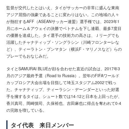
監督が交代したとはいえ、タイがサッカーの非常に盛んな東南
アジア屈指の強豪であることに変わりはない。この地域の人々
が熱狂するAFF（ASEANサッカー連盟）選手権では、2023年1
月にホーム＆アウェイの決勝でベトナムを下し連覇、最多7度目
の優勝を達成した。タイ選手の技術力の高さは、Ｊリーグでも
活躍したチャナティップ・ソングラシン（川崎フロンターレな
ど）、ティーラトン・ブンマタン（横浜F・マリノスなど）らの
プレーでもおなじみだ。
タイとSAMURAI BLUEが顔を合わせた直近の試合は、2017年3
月のアジア最終予選（Road to Russia）。翌年のFIFAワールド
カップロシア大会出場を目指して埼玉スタジアム2002で戦っ
た。チャナティップ、ティーラシン・デーンダーといった好選
手を擁するタイは、シュート数では14-12と日本を上回ったが、
香川真司、岡崎慎司、久保裕也、吉田麻也に得点を奪われて0-4
の完敗を喫している。
タイ代表 来日メンバー