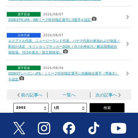
選手育成
2026/08/07
2026/27年JFA・WEリーグ特別指定選手に3選手を認定
日本代表
2026/08/07
エクアドル代表、ニュージーランド代表、パナマ代表の参加および放送／
配信が決定 キリンカップサッカー2026（10.1＠神奈川／横浜国際総合
競技場、10.5＠東京／国立競技場）
選手育成
2026/08/06
2026/27シーズン JFA・Ｊリーグ特別指定選手に佐藤柚太選手（専修大）
を認定
前の記事へ
│
一覧へ
│
次の記事へ