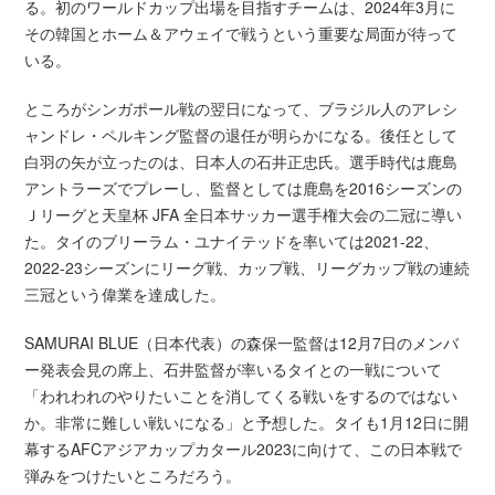
る。初のワールドカップ出場を目指すチームは、2024年3月に
その韓国とホーム＆アウェイで戦うという重要な局面が待って
いる。
ところがシンガポール戦の翌日になって、ブラジル人のアレシ
ャンドレ・ペルキング監督の退任が明らかになる。後任として
白羽の矢が立ったのは、日本人の石井正忠氏。選手時代は鹿島
アントラーズでプレーし、監督としては鹿島を2016シーズンの
Ｊリーグと天皇杯 JFA 全日本サッカー選手権大会の二冠に導い
た。タイのブリーラム・ユナイテッドを率いては2021-22、
2022-23シーズンにリーグ戦、カップ戦、リーグカップ戦の連続
三冠という偉業を達成した。
SAMURAI BLUE（日本代表）の森保一監督は12月7日のメンバ
ー発表会見の席上、石井監督が率いるタイとの一戦について
「われわれのやりたいことを消してくる戦いをするのではない
か。非常に難しい戦いになる」と予想した。タイも1月12日に開
幕するAFCアジアカップカタール2023に向けて、この日本戦で
弾みをつけたいところだろう。