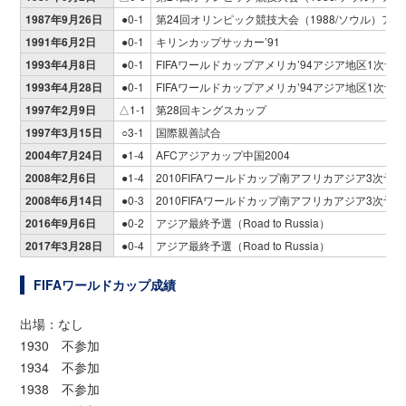
1987年9月26日
●0-1
第24回オリンピック競技大会（1988/ソウル）ア
1991年6月2日
●0-1
キリンカップサッカー’91
1993年4月8日
●0-1
FIFAワールドカップアメリカ’94アジア地区1次予
1993年4月28日
●0-1
FIFAワールドカップアメリカ’94アジア地区1次予
1997年2月9日
△1-1
第28回キングスカップ
1997年3月15日
○3-1
国際親善試合
2004年7月24日
●1-4
AFCアジアカップ中国2004
2008年2月6日
●1-4
2010FIFAワールドカップ南アフリカアジア3次予選
2008年6月14日
●0-3
2010FIFAワールドカップ南アフリカアジア3次予選
2016年9月6日
●0-2
アジア最終予選（Road to Russia）
2017年3月28日
●0-4
アジア最終予選（Road to Russia）
FIFAワールドカップ成績
出場：なし
1930 不参加
1934 不参加
1938 不参加