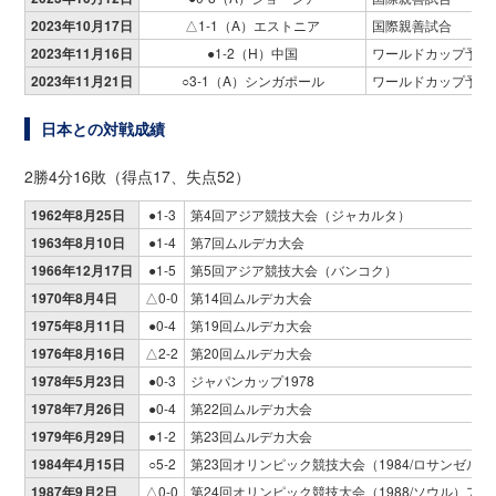
2023年10月17日
△1-1（A）エストニア
国際親善試合
2023年11月16日
●1-2（H）中国
ワールドカップ予選
2023年11月21日
○3-1（A）シンガポール
ワールドカップ予選
日本との対戦成績
2勝4分16敗（得点17、失点52）
1962年8月25日
●1-3
第4回アジア競技大会（ジャカルタ）
1963年8月10日
●1-4
第7回ムルデカ大会
1966年12月17日
●1-5
第5回アジア競技大会（バンコク）
1970年8月4日
△0-0
第14回ムルデカ大会
1975年8月11日
●0-4
第19回ムルデカ大会
1976年8月16日
△2-2
第20回ムルデカ大会
1978年5月23日
●0-3
ジャパンカップ1978
1978年7月26日
●0-4
第22回ムルデカ大会
1979年6月29日
●1-2
第23回ムルデカ大会
1984年4月15日
○5-2
第23回オリンピック競技大会（1984/ロサンゼル
1987年9月2日
△0-0
第24回オリンピック競技大会（1988/ソウル）ア