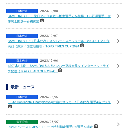
日本代表
2023/12/08
SAMURAI BLUE、元日タイ代表戦へ板倉選手らが復帰、GK野澤選手、伊
藤涼太郎選手を初選出
日本代表
2023/12/07
SAMURAI BLUE（日本代表）メンバー・スケジュール 2024.1.1 タイ代
表戦（東京／国立競技場）TOYO TIRES CUP 2024
日本代表
2023/12/06
12/7(木)13時～ SAMURAI BLUEメンバー発表会見をインターネットライ
ブ配信（TOYO TIRES CUP 2024）
最新ニュース
日本代表
2026/08/07
FIFAe Continental Championshipに臨むサッカーe日本代表 選手4名が決定
選手育成
2026/08/07
2026/27シーズン JFA・Ｊリーグ特別指定選手に9選手を認定