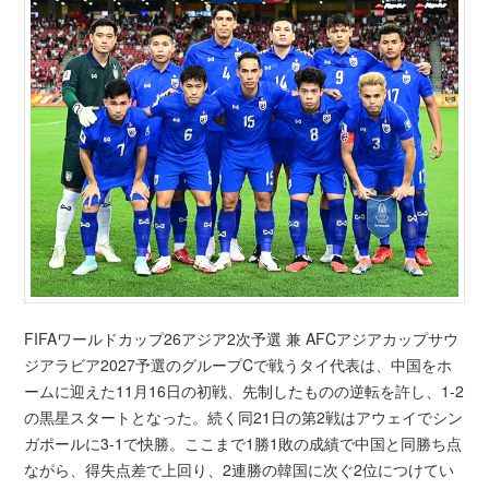
FIFAワールドカップ26アジア2次予選 兼 AFCアジアカップサウ
ジアラビア2027予選のグループCで戦うタイ代表は、中国をホ
ームに迎えた11月16日の初戦、先制したものの逆転を許し、1-2
の黒星スタートとなった。続く同21日の第2戦はアウェイでシン
ガポールに3-1で快勝。ここまで1勝1敗の成績で中国と同勝ち点
ながら、得失点差で上回り、2連勝の韓国に次ぐ2位につけてい