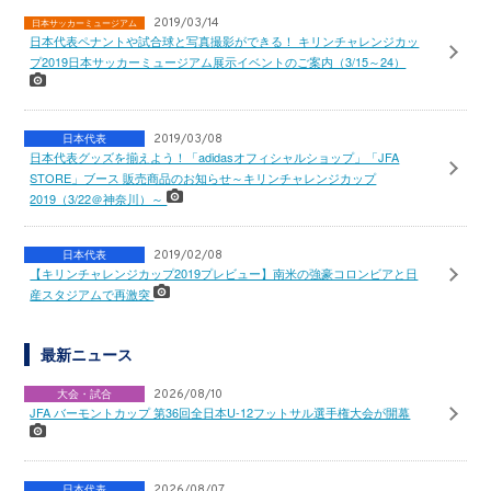
2019/03/14
日本サッカーミュージアム
日本代表ペナントや試合球と写真撮影ができる！ キリンチャレンジカッ
プ2019日本サッカーミュージアム展示イベントのご案内（3/15～24）
日本代表
2019/03/08
日本代表グッズを揃えよう！「adidasオフィシャルショップ」「JFA
STORE」ブース 販売商品のお知らせ～キリンチャレンジカップ
2019（3/22＠神奈川）～
日本代表
2019/02/08
【キリンチャレンジカップ2019プレビュー】南米の強豪コロンビアと日
産スタジアムで再激突
最新ニュース
大会・試合
2026/08/10
JFA バーモントカップ 第36回全日本U-12フットサル選手権大会が開幕
日本代表
2026/08/07