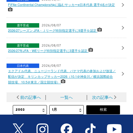
FIFAe Continental Championshipに臨むサッカーe日本代表 選手4名が決定
選手育成
2026/08/07
2026/27シーズン JFA・Ｊリーグ特別指定選手に9選手を認定
選手育成
2026/08/07
2026/27年JFA・WEリーグ特別指定選手に3選手を認定
日本代表
2026/08/07
エクアドル代表、ニュージーランド代表、パナマ代表の参加および放送／
配信が決定 キリンカップサッカー2026（10.1＠神奈川／横浜国際総合
競技場、10.5＠東京／国立競技場）
前の記事へ
│
一覧へ
│
次の記事へ