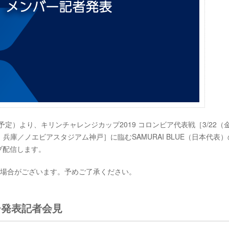
0（予定）より、キリンチャレンジカップ2019 コロンビア代表戦［3/22（
兵庫／ノエビアスタジアム神戸］に臨むSAMURAI BLUE（日本代表）
ブ配信します。
い場合がございます。予めご了承ください。
バー発表記者会見