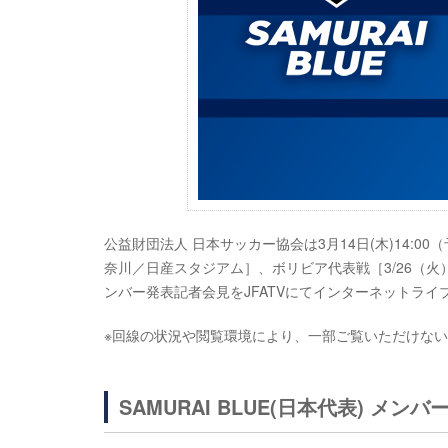
公益財団法人 日本サッカー協会は3月14日(木)14:0
奈川／日産スタジアム］、ボリビア代表戦［3/26（火）
ンバー発表記者会見をJFATVにてインターネットライ
※回線の状況や閲覧環境により、一部ご覧いただけな
SAMURAI BLUE(日本代表) メン