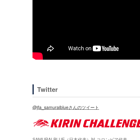
Twitter
@jfa_samuraiblueさんのツイート
SAMURAI BLUE（日本代表）対 コロンビア代表