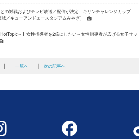
表との対戦およびテレビ放送／配信が決定 キリンチャレンジカップ
24＠宮城／キューアンドエースタジアムみやぎ）
HotTopic～】女性指導者を2倍にしたい～女性指導者が広げる女子サッ
│
一覧へ
│
次の記事へ