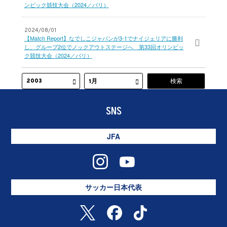
ンピック競技大会（2024／パリ）
2024/08/01
【Match Report】なでしこジャパンが3-1でナイジェリアに勝利
し、グループ2位でノックアウトステージへ 第33回オリンピッ
ク競技大会（2024／パリ）
SNS
JFA
サッカー日本代表