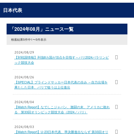
日本代表
「2024年08月」ニュース一覧
検索結果5件中1〜5件表示
2024/08/29
【対戦国情報】列強8カ国が頂点を目指す～パリ2024パラリンピ
ック競技大会
2024/08/26
【SPECIAL】ブラインドサッカー日本代表の歩み ～自力出場を
果たした日本、パリで狙うは上位進出
2024/08/04
【Match Report】なでしこジャパン、激闘の末、アメリカに敗れ
る 第33回オリンピック競技大会（2024／パリ）
2024/08/03
【Match Report】U-23日本代表、準決勝進出ならず 第33回オリ