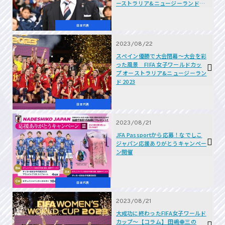
ーストラリア&ニュージーランド
2023
日本代表
2023/08/22
スペイン優勝で大会閉幕～大会を彩
った風景 FIFA 女子ワールドカッ
プ オーストラリア&ニュージーラン
ド 2023
日本代表
2023/08/21
JFA Passportから応募！なでしこ
ジャパン応援ありがとうキャンペー
ン開催
日本代表
2023/08/21
大成功に終わったFIFA女子ワールド
カップ～【コラム】 田嶋幸三の