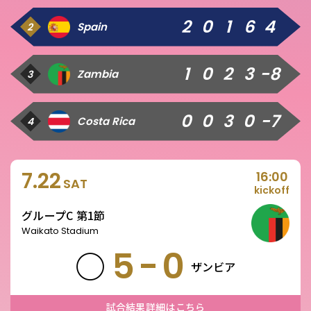
2
0
1
6
4
Spain
2
1
0
2
3
-8
Zambia
3
0
0
3
0
-7
Costa Rica
4
7.22
16:00
SAT
kickoff
グループC 第1節
Waikato Stadium
5-0
○
ザンビア
試合結果詳細はこちら