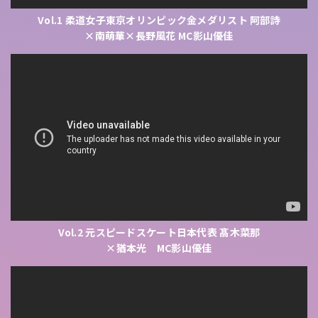
Vol.1 柔道女子東京オリンピック金メダリスト 阿部詩
×南萌華×長野風花 MC影山優佳
Vol.2 元スピードスケート日本代表 髙木菜那
×猶本光 MC影山優佳