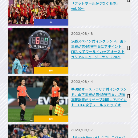
「フットボールがつなぐもの」
vol.20～
JFA
2023/08/18
決勝スペイン対イングランド、山下
主審が第4の審判員にアポイント
FIFA 女子ワールドカップ オースト
ラリア&ニュージーランド 2023
審判
2023/08/14
準決勝オーストラリア対イングラン
ド、山下主審が第4の審判員、坊薗
真琴副審がリザーブ副審にアポイン
ト FIFA 女子ワールドカップ オー
ストラリア&ニュージーランド
2023
審判
2023/08/12
【Match Report】なでしこジャパ