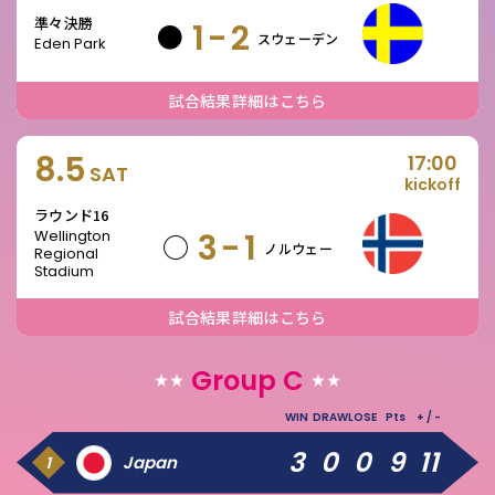
準々決勝
1-2
●
スウェーデン
Eden Park
試合結果詳細はこちら
8.5
17:00
SAT
kickoff
ラウンド16
Wellington
3-1
○
ノルウェー
Regional
Stadium
試合結果詳細はこちら
Group C
WIN
DRAW
LOSE
Pts
+ / -
順位
国旗
国名
3
0
0
9
11
Japan
1