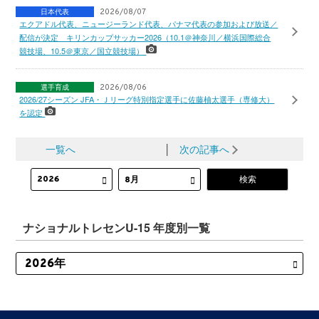
日本代表
2026/08/07
エクアドル代表、ニュージーランド代表、パナマ代表の参加および放送／
配信が決定 キリンカップサッカー2026（10.1＠神奈川／横浜国際総合
競技場、10.5＠東京／国立競技場）
選手育成
2026/08/06
2026/27シーズン JFA・Ｊリーグ特別指定選手に佐藤柚太選手（専修大）
を認定
一覧へ
│
次の記事へ
ナショナルトレセンU-15 年度別一覧