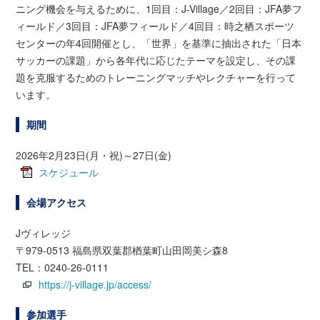
ニング機会を与えるために、1回目：J-Village／2回目：JFA夢フ
ィールド／3回目：JFA夢フィールド／4回目：時之栖スポーツ
センターの年4回開催とし、「世界」を基準に抽出された「日本
サッカーの課題」から各年代に応じたテーマを設定し、その課
題を克服するためのトレーニングマッチやレクチャーを行って
います。
期間
2026年2月23日(月・祝)～27日(金)
スケジュール
会場アクセス
Jヴィレッジ
〒979-0513 福島県双葉郡楢葉町山田岡美シ森8
TEL：0240-26-0111
https://j-village.jp/access/
参加選手