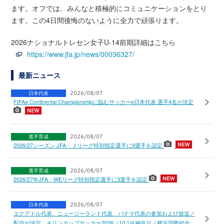
ます。オフでは、みんなと積極的にコミュニケーションをとり
ます。この4日間後悔のないように全力で頑張ります。
2026ナショナルトレセン女子U-14前期詳細はこちら
https://www.jfa.jp/news/00036327/
最新ニュース
日本代表
2026/08/07
FIFAe Continental Championshipに臨むサッカーe日本代表 選手4名が決定
選手育成
2026/08/07
2026/27シーズン JFA・Ｊリーグ特別指定選手に9選手を認定
選手育成
2026/08/07
2026/27年JFA・WEリーグ特別指定選手に3選手を認定
日本代表
2026/08/07
エクアドル代表、ニュージーランド代表、パナマ代表の参加および放送／
配信が決定 キリンカップサッカー2026（10.1＠神奈川／横浜国際総合