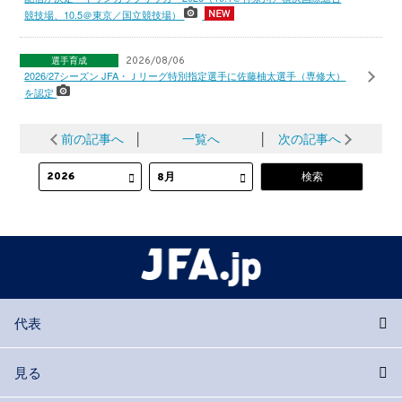
競技場、10.5＠東京／国立競技場）
選手育成
2026/08/06
2026/27シーズン JFA・Ｊリーグ特別指定選手に佐藤柚太選手（専修大）
を認定
前の記事へ
│
一覧へ
│
次の記事へ
代表
見る