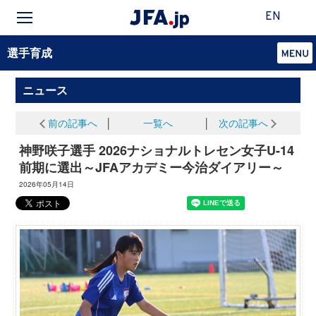
EN
選手育成
ニュース
前の記事へ
│
一覧へ
│
次の記事へ
神野咲子選手 2026ナショナルトレセン女子U-14
前期に選出～JFAアカデミー今治ダイアリー～
2026年05月14日