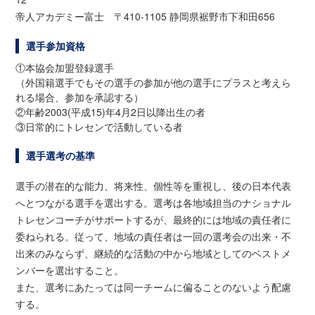
帝人アカデミー富士 〒410-1105 静岡県裾野市下和田656
選手参加資格
①本協会加盟登録選手
（外国籍選手でもその選手の参加が他の選手にプラスと考えら
れる場合、参加を承認する）
②年齢2003(平成15)年4月2日以降出生の者
③日常的にトレセンで活動している者
選手選考の基準
選手の潜在的な能力、将来性、個性等を重視し、後の日本代表
へとつながる選手を選出する。選考は各地域担当のナショナル
トレセンコーチがサポートするが、最終的には地域の責任者に
委ねられる。従って、地域の責任者は一回の選考会の出来・不
出来のみならず、継続的な活動の中から地域としてのベストメ
ンバーを選出すること。
また、選考にあたっては同一チームに偏ることのないよう配慮
する。