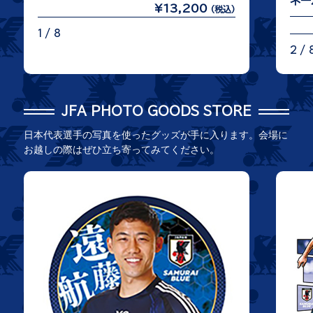
ネー
¥13,200
(税込)
1 / 8
2 / 
JFA PHOTO GOODS STORE
日本代表選手の写真を使ったグッズが手に入ります。会場に
お越しの際はぜひ立ち寄ってみてください。