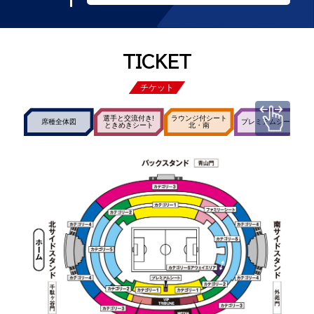
TICKET
チケット
選手と交流付き!
ラウンジ付シート
席種全体図
プレミアムシート
ときめきシート
北・南