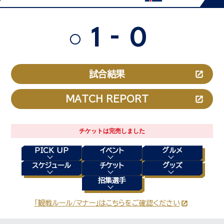
-
1
0
○
試合結果
MATCH REPORT
チケットは完売しました
PICK UP
イベント
グルメ
スケジュール
チケット
グッズ
招集選手
「観戦ルール/マナー」はこちらをご確認ください