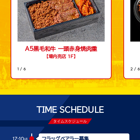
A5黒毛和牛 一頭赤身焼肉重
【場内売店 1F】
1 / 6
2 / 
TIME SCHEDULE
タイムスケジュール
フラッグベアラー募集
17:10
頃