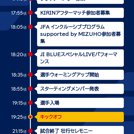
KIRINアフターマッチ参加者募集
17:55
頃
JFA インクルーシブプログラム
18:05
頃
supported by MIZUHO参加者募
集
JI BLUEスペシャルLIVEパフォーマ
18:20
頃
ンス
選手ウォーミングアップ開始
18:35
頃
スターティングメンバー発表
18:55
頃
選手入場
19:15
頃
キックオフ
19:25
頃
試合終了 壮行セレモニー
21:15
頃