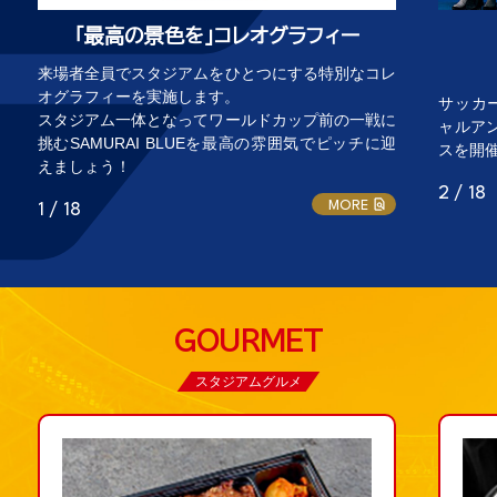
「最高の景色を」コレオグラフィー
来場者全員でスタジアムをひとつにする特別なコレ
オグラフィーを実施します。
サッカ
スタジアム一体となってワールドカップ前の一戦に
ャルアン
挑むSAMURAI BLUEを最高の雰囲気でピッチに迎
スを開
えましょう！
2 / 18
MORE
1 / 18
GOURMET
スタジアムグルメ