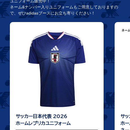
ユニフォーム販売中！
ネーム&ナンバー入りユニフォームもご用意しておりますの
で、ぜひadidasブースにお立ち寄りください！
サッカー日本代表 2026
サッ
ホームレプリカユニフォーム
ホー