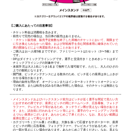
【ご購入にあたっての注意事項】
チケット料金は消費税を含みます。
前売りで完売の場合は、当日券の販売はありません。
・チケット販売後、販売予定枚数を終了した席種のチケットにおいて、期限まで
に引き換えられなかった場合、および対戦相手を含む関係者用に確保されていた
席の開放などにより再度販売されることがあります。
ご購入はお一人様5枚までですが、ファミリーシートは1セット（3〜5枚）まで
です。
DPはダイナミックプライシングです。選手と交流付き！ときめきシートはダイ
ナミックプライシングの対象外です。
未就学児は大人1名につき1名まで無料で入場可能です。ただし、大人のひざの
上での観戦となります。
開門後、ピッチメンテナンスによる散水のため、ピッチ近くの座席は水しぶきが
かかる場合があります。
理由の如何を問わず、オークションまたはインターネットチケットオークション
での転売、または転売を試みる行為が判明した場合は、そのチケットは無効とな
ります。
メインスタンドおよびバックスタンド前方はピッチが近く選手を間近で見たい方
におすすめの席ですが、座席とピッチの間にチームベンチ、広告看板、フォトグ
ラファー、テレビカメラ等があるため、タッチライン際が見えない場合がありま
す。また、試合前に行われるイベント等により、選手のウォーミングアップが見
えづらい座席がございます。あらかじめご了承ください。なお、見えない範囲は
座席位置によって異なります。
カテゴリー5（ゴール裏）の1層は、大旗を振って応援するサポーターや、座席
とピッチの間に広告看板、フォトグラファー、テレビカメラがあるため、ピッチ
の一部が見えにくい場合があります。あらかじめご了承ください。なお、見えな