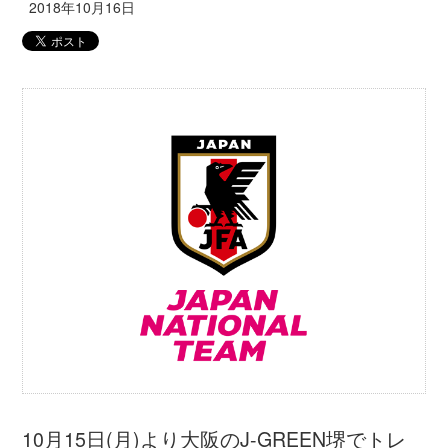
10月15日(月)より大阪のJ-GREEN堺でトレ
ーニングキャンプを行っているU-18日本女子
代表候補において、FP高橋はな選手（浦和
レッズレディース）が所属クラブの事情によ
り17日(水)午後、チームを離脱することとな
りましたのでお知らせします。
なお、高橋選手に代わる選手の招集はありま
せん。
U-18日本女子代表候補 ト