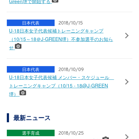
皇杯の醍醐味ともいえるジャイアントキリングを演
じる
大会・試合
2018/10/25
第98回天皇杯 準々決勝～磐田vs仙台～仙台がPK戦
の末に9大会ぶりに準決勝に進出
大会・試合
2018/10/25
高円宮杯 JFA U-18サッカープレミアリーグ
2018 キックオフ時刻・会場決定のお知らせ
前の記事へ
│
一覧へ
│
次の記事へ
OFFICIAL PARTNER