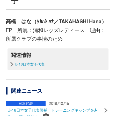
U-18日本女子代表候補トレーニングキャンプ
（10/15～18＠J-GREEN堺）不参加選手のお知ら
せ
日本代表
2018/10/09
U-18日本女子代表候補 メンバー・スケジュール
トレーニングキャンプ（10/15 - 18@J-GREEN
堺）
最新ニュース
選手育成
2018/10/25
JFAアカデミー福島女子 SNS研修会を実施
日本代表
2018/10/25
U-17日本女子代表 メンバー・スケジュール 【FIFA
U-17女子ワールドカップウルグアイ2018（11/13
～12/1）】
大会・試合
2018/10/25
第98回天皇杯 準々決勝～山形vs川崎～J2山形が天