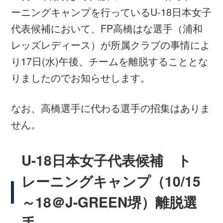
レーニングキャンプ（10/15
～18＠J-GREEN堺）離脱選
手
高橋 はな（ﾀｶﾊｼ ﾊﾅ／TAKAHASHI Hana）
FP 所属：浦和レッズレディース 理由：
所属クラブの事情のため
関連情報
U-18日本女子代表
関連ニュース
日本代表
2018/10/16
U-18日本女子代表候補 トレーニングキャンプをJ-
Green堺で開始する
日本代表
2018/10/15