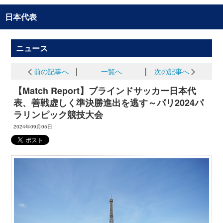
日本代表
ニュース
前の記事へ
│
一覧へ
│
次の記事へ
【Match Report】ブラインドサッカー日本代
表、善戦虚しく準決勝進出を逃す～パリ2024パ
ラリンピック競技大会
2024年09月05日