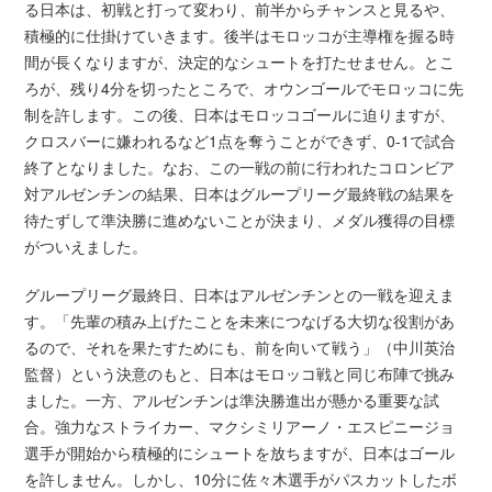
る日本は、初戦と打って変わり、前半からチャンスと見るや、
積極的に仕掛けていきます。後半はモロッコが主導権を握る時
間が長くなりますが、決定的なシュートを打たせません。とこ
ろが、残り4分を切ったところで、オウンゴールでモロッコに先
制を許します。この後、日本はモロッコゴールに迫りますが、
クロスバーに嫌われるなど1点を奪うことができず、0-1で試合
終了となりました。なお、この一戦の前に行われたコロンビア
対アルゼンチンの結果、日本はグループリーグ最終戦の結果を
待たずして準決勝に進めないことが決まり、メダル獲得の目標
がついえました。
グループリーグ最終日、日本はアルゼンチンとの一戦を迎えま
す。「先輩の積み上げたことを未来につなげる大切な役割があ
るので、それを果たすためにも、前を向いて戦う」（中川英治
監督）という決意のもと、日本はモロッコ戦と同じ布陣で挑み
ました。一方、アルゼンチンは準決勝進出が懸かる重要な試
合。強力なストライカー、マクシミリアーノ・エスピニージョ
選手が開始から積極的にシュートを放ちますが、日本はゴール
を許しません。しかし、10分に佐々木選手がパスカットしたボ