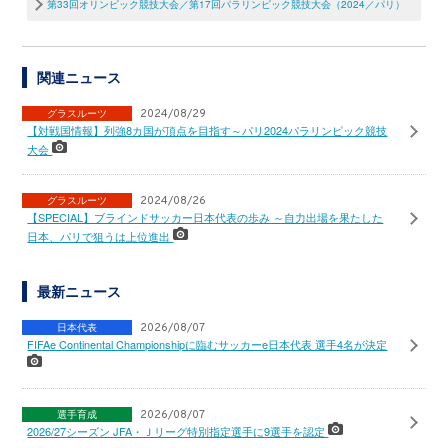
第33回オリンピック競技大会／第17回パラリンピック競技大会（2024／パリ）
関連ニュース
グラスルーツ
2024/08/29
【対戦国情報】列強8カ国が頂点を目指す～パリ2024パラリンピック競技
大会
グラスルーツ
2024/08/26
【SPECIAL】ブラインドサッカー日本代表の歩み ～自力出場を果たした
日本、パリで狙うは上位進出
最新ニュース
日本代表
2026/08/07
FIFAe Continental Championshipに臨むサッカーe日本代表 選手4名が決定
選手育成
2026/08/07
2026/27シーズン JFA・Ｊリーグ特別指定選手に9選手を認定