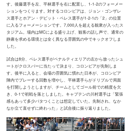
す。後藤選手を左、平林選手を右に配置し、1-1-2のフォーメー
ションをつくります。対するコロンビアは、ジョン・ゴンザレ
ス選手とホアン・デビット・ペレス選手が1-2-1の「2」の位置
に入るフォーメーションです。7,000人を超える観衆が入ったス
タジアム。場内はMCによる盛り上げ、観客の話し声で、通常の
静粛を求める環境とは全く異なる雰囲気の中でキックオフしま
した。
試合は8分、ペレス選手がペナルティエリアの左から放ったシュ
ートがクロスバーに当たって決まり、コロンビアが先制しま
す。後半に入ると、会場の雰囲気に慣れた日本が、コロンビア
陣内でプレーする回数を増やし、平林選手らがドリブルで局面
を打開しようとしますが、チームとしてゴール前での精度を欠
き、0-1で初戦を落としました。キャプテンの川村選手は「緊張
感もあって多少バタつくことは想定していた。先制され、なか
なか立て直せずに終わった」と試合後に振り返りました。