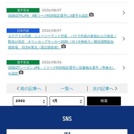
選手育成
2026/08/07
2026/27年JFA・WEリーグ特別指定選手に3選手を認定
日本代表
2026/08/07
エクアドル代表、ニュージーランド代表、パナマ代表の参加および放送／
配信が決定 キリンカップサッカー2026（10.1＠神奈川／横浜国際総合
競技場、10.5＠東京／国立競技場）
選手育成
2026/08/06
2026/27シーズン JFA・Ｊリーグ特別指定選手に佐藤柚太選手（専修大）
を認定
前の記事へ
│
一覧へ
│
次の記事へ
SNS
JFA