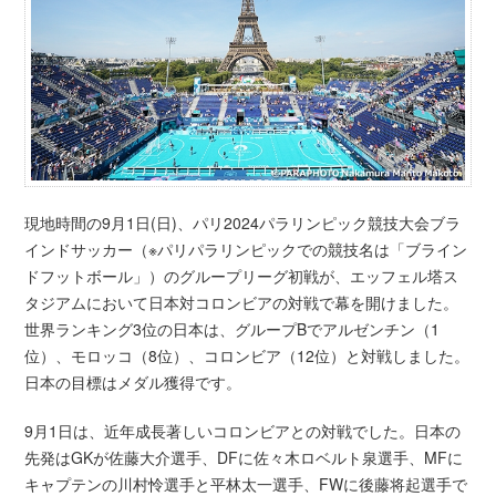
現地時間の9月1日(日)、パリ2024パラリンピック競技大会ブラ
インドサッカー（※パリパラリンピックでの競技名は「ブライン
ドフットボール」）のグループリーグ初戦が、エッフェル塔ス
タジアムにおいて日本対コロンビアの対戦で幕を開けました。
世界ランキング3位の日本は、グループBでアルゼンチン（1
位）、モロッコ（8位）、コロンビア（12位）と対戦しました。
日本の目標はメダル獲得です。
9月1日は、近年成長著しいコロンビアとの対戦でした。日本の
先発はGKが佐藤大介選手、DFに佐々木ロベルト泉選手、MFに
キャプテンの川村怜選手と平林太一選手、FWに後藤将起選手で