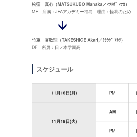
松窪 真心（MATSUKUBO Manaka／ﾏﾂｸﾎﾞ ﾏﾅｶ）
MF 所属：JFAアカデミー福島 理由：怪我のため
竹重 杏歌理（TAKESHIGE Akari／ﾀｹｼｹﾞ ｱｶﾘ）
DF 所属：日ノ本学園高
スケジュール
11月18日(月)
PM
AM
11月19日(火)
PM