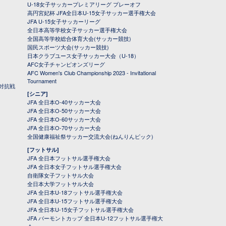
U-18女子サッカープレミアリーグ プレーオフ
高円宮妃杯 JFA全日本U-15女子サッカー選手権大会
JFA U-15女子サッカーリーグ
全日本高等学校女子サッカー選手権大会
全国高等学校総合体育大会(サッカー競技)
国民スポーツ大会(サッカー競技)
日本クラブユース女子サッカー大会（U-18）
AFC女子チャンピオンズリーグ
AFC Women's Club Championship 2023 - Invitational
Tournament
対抗戦
[シニア]
JFA 全日本O-40サッカー大会
JFA 全日本O-50サッカー大会
JFA 全日本O-60サッカー大会
JFA 全日本O-70サッカー大会
全国健康福祉祭サッカー交流大会(ねんりんピック)
[フットサル]
JFA 全日本フットサル選手権大会
JFA 全日本女子フットサル選手権大会
自衛隊女子フットサル大会
全日本大学フットサル大会
JFA 全日本U-18フットサル選手権大会
JFA 全日本U-15フットサル選手権大会
JFA 全日本U-15女子フットサル選手権大会
JFA バーモントカップ 全日本U-12フットサル選手権大