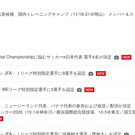
代表候補 国内トレーニングキャンプ（11/18-21＠岡山） メンバー＆ス
inental Championshipに臨むサッカーe日本代表 選手4名が決定
ーズン JFA・Ｊリーグ特別指定選手に9選手を認定
JFA・WEリーグ特別指定選手に3選手を認定
表、ニュージーランド代表、パナマ代表の参加および放送／配信が決
ッカー2026（10.1＠神奈川／横浜国際総合競技場、10.5＠東京／国立
シーズン JFA・Ｊリーグ特別指定選手に佐藤柚太選手（専修大）を認定