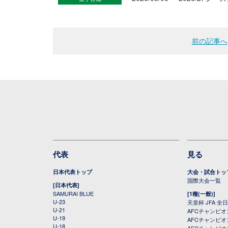
前の記事へ
代表
見る
日本代表トップ
大会・試合トッ
国際大会一覧
[日本代表]
SAMURAI BLUE
[1種(一般)]
U-23
天皇杯 JFA 
U-21
AFCチャンピ
U-19
AFCチャンピオン
U-18