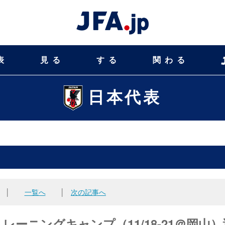
表
見る
する
関わる
日本代表
│
一覧へ
│
次の記事へ
レーニングキャンプ（11/18-21＠岡山）