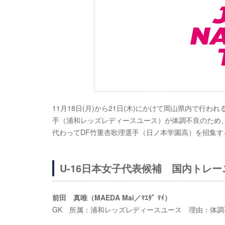
11月18日(月)から21日(木)にかけて岡山県内で行わ
手（浦和レッズレディースユース）が体調不良のため、
代わってDF竹重杏歌理選手（日ノ本学園高）を招集
U-16日本女子代表候補 国内トレ
前田 真唯（MAEDA Mai／ﾏｴﾀﾞ ﾏｲ）
GK 所属：浦和レッズレディースユース 理由：体調