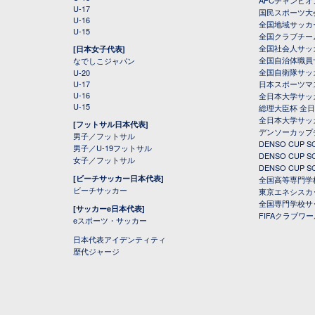
AFCチャンピオ
U-17
国民スポーツ大
U-16
全国地域サッカ
U-15
全国クラブチー
全国社会人サッ
[日本女子代表]
全国自治体職員
なでしこジャパン
全国自衛隊サッ
U-20
U-17
日本スポーツマ
U-16
全日本大学サッ
U-15
総理大臣杯 全
全日本大学サッ
[フットサル日本代表]
デンソーカップ
男子／フットサル
DENSO CUP
男子／U-19フットサル
DENSO CUP
女子／フットサル
DENSO CUP
[ビーチサッカー日本代表]
全国高等専門学
ビーチサッカー
東京エネシスカ
全国専門学校サ
[サッカーe日本代表]
FIFAクラブワ
eスポーツ・サッカー
日本代表アイデンティティ
歴代ジャージ