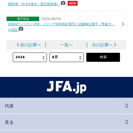
競技場、10.5＠東京／国立競技場）
選手育成
2026/08/06
2026/27シーズン JFA・Ｊリーグ特別指定選手に佐藤柚太選手（専修大）
を認定
前の記事へ
│
一覧へ
│
次の記事へ
代表
見る