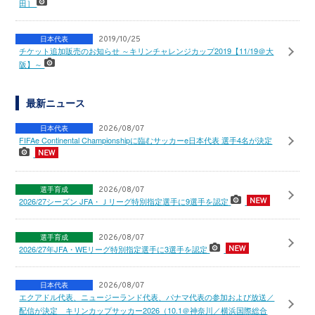
田］
日本代表
2019/10/25
チケット追加販売のお知らせ ～キリンチャレンジカップ2019【11/19＠大
阪】～
最新ニュース
日本代表
2026/08/07
FIFAe Continental Championshipに臨むサッカーe日本代表 選手4名が決定
選手育成
2026/08/07
2026/27シーズン JFA・Ｊリーグ特別指定選手に9選手を認定
選手育成
2026/08/07
2026/27年JFA・WEリーグ特別指定選手に3選手を認定
日本代表
2026/08/07
エクアドル代表、ニュージーランド代表、パナマ代表の参加および放送／
配信が決定 キリンカップサッカー2026（10.1＠神奈川／横浜国際総合