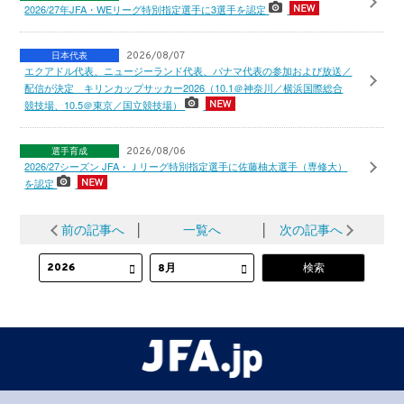
2026/27年JFA・WEリーグ特別指定選手に3選手を認定
日本代表
2026/08/07
エクアドル代表、ニュージーランド代表、パナマ代表の参加および放送／
配信が決定 キリンカップサッカー2026（10.1＠神奈川／横浜国際総合
競技場、10.5＠東京／国立競技場）
選手育成
2026/08/06
2026/27シーズン JFA・Ｊリーグ特別指定選手に佐藤柚太選手（専修大）
を認定
前の記事へ
│
一覧へ
│
次の記事へ