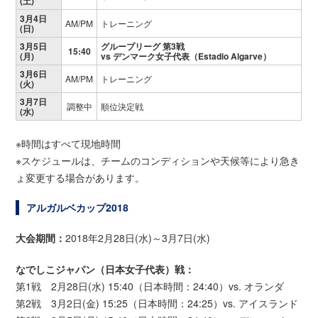
(土)
3月4日
AM/PM
トレーニング
(日)
3月5日
グループリーグ 第3戦
15:40
(月)
vs デンマーク女子代表（Estadio Algarve）
3月6日
AM/PM
トレーニング
(火)
3月7日
調整中
順位決定戦
(水)
※時間はすべて現地時間
※スケジュールは、チームのコンディションや天候等により急き
ょ変更する場合があります。
アルガルベカップ2018
大会期間：
2018年2月28日(水)～3月7日(水)
なでしこジャパン（日本女子代表）戦：
第1戦 2月28日(水) 15:40（日本時間：24:40）vs. オランダ
第2戦 3月2日(金) 15:25（日本時間：24:25）vs. アイスランド