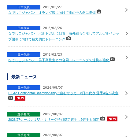
日本代表
2018/02/27
なでしこジャパン オランダ戦に向けて雨の中入念に準備
日本代表
2018/02/26
なでしこジャパン ポルトガルに到着、海外組も合流してアルガルベカッ
プ開幕に向けて精力的にトレーニング
日本代表
2018/02/23
なでしこジャパン 男子高校生との合同トレーニングで連携を強化
最新ニュース
日本代表
2026/08/07
FIFAe Continental Championshipに臨むサッカーe日本代表 選手4名が決定
選手育成
2026/08/07
2026/27シーズン JFA・Ｊリーグ特別指定選手に9選手を認定
選手育成
2026/08/07