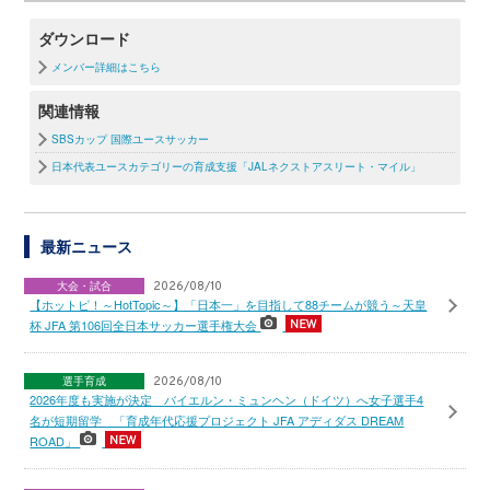
ダウンロード
メンバー詳細はこちら
関連情報
SBSカップ 国際ユースサッカー
日本代表ユースカテゴリーの育成支援「JALネクストアスリート・マイル」
最新ニュース
大会・試合
2026/08/10
【ホットピ！～HotTopic～】「日本一」を目指して88チームが競う～天皇
杯 JFA 第106回全日本サッカー選手権大会
選手育成
2026/08/10
2026年度も実施が決定 バイエルン・ミュンヘン（ドイツ）へ女子選手4
名が短期留学 「育成年代応援プロジェクト JFA アディダス DREAM
ROAD」