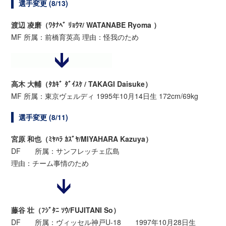
選手変更 (8/13)
渡辺 凌磨（ﾜﾀﾅﾍﾞ ﾘｮｳﾏ/ WATANABE Ryoma ）
MF 所属：前橋育英高 理由：怪我のため
高木 大輔（ﾀｶｷﾞ ﾀﾞｲｽｹ / TAKAGI Daisuke）
MF 所属：東京ヴェルディ 1995年10月14日生 172cm/69kg
選手変更 (8/11)
宮原 和也（ﾐﾔﾊﾗ ｶｽﾞﾔ/MIYAHARA Kazuya）
DF 所属：サンフレッチェ広島
理由：チーム事情のため
藤谷 壮（ﾌｼﾞﾀﾆ ｿｳ/FUJITANI So）
DF 所属：ヴィッセル神戸U-18 1997年10月28日生