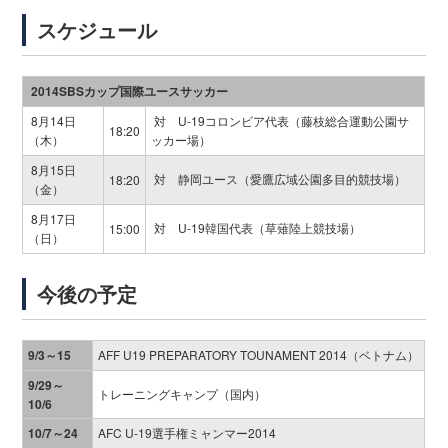
スケジュール
2014SBSカップ国際ユースサッカー
8月14日
対 U-19コロンビア代表（藤枝総合運動公園サ
18:20
（木）
ッカー場）
8月15日
対 静岡ユース（愛鷹広域公園多目的競技場）
18:20
（金）
8月17日
対 U-19韓国代表（草薙陸上競技場）
15:00
（日）
今後の予定
9/3～15
AFF U19 PREPARATORY TOUNAMENT 2014（ベトナム）
9/29～
トレーニングキャンプ（国内）
10/6
10/7～24
AFC U-19選手権ミャンマー2014