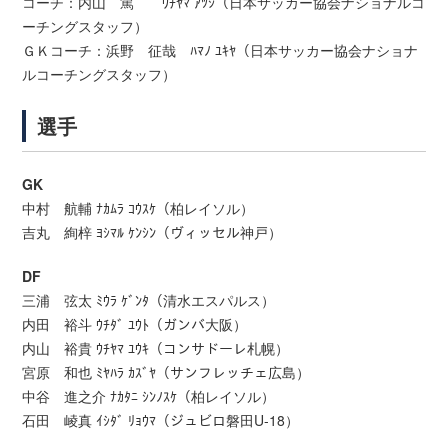
コーチ：内山 篤 ｳﾁﾔﾏ ｱﾂｼ（日本サッカー協会ナショナルコ
ーチングスタッフ）
ＧＫコーチ：浜野 征哉 ﾊﾏﾉ ﾕｷﾔ（日本サッカー協会ナショナ
ルコーチングスタッフ）
選手
GK
中村 航輔 ﾅｶﾑﾗ ｺｳｽｹ（柏レイソル）
吉丸 絢梓 ﾖｼﾏﾙ ｹﾝｼﾝ（ヴィッセル神戸）
DF
三浦 弦太 ﾐｳﾗ ｹﾞﾝﾀ（清水エスパルス）
内田 裕斗 ｳﾁﾀﾞ ﾕｳﾄ（ガンバ大阪）
内山 裕貴 ｳﾁﾔﾏ ﾕｳｷ（コンサドーレ札幌）
宮原 和也 ﾐﾔﾊﾗ ｶｽﾞﾔ（サンフレッチェ広島）
中谷 進之介 ﾅｶﾀﾆ ｼﾝﾉｽｹ（柏レイソル）
石田 崚真 ｲｼﾀﾞ ﾘｮｳﾏ（ジュビロ磐田U-18）