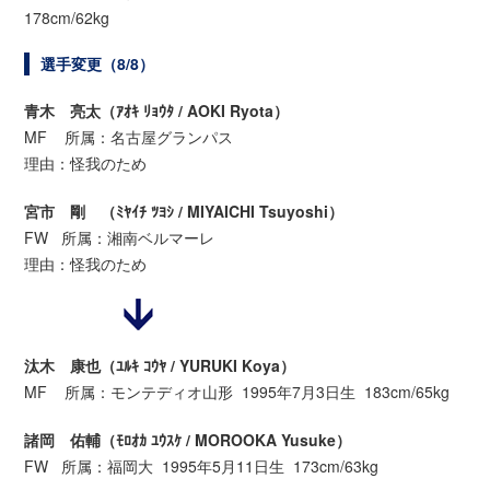
178cm/62kg
選手変更（8/8）
青木 亮太（ｱｵｷ ﾘｮｳﾀ / AOKI Ryota）
MF 所属：名古屋グランパス
理由：怪我のため
宮市 剛 （ﾐﾔｲﾁ ﾂﾖｼ / MIYAICHI Tsuyoshi）
FW 所属：湘南ベルマーレ
理由：怪我のため
汰木 康也（ﾕﾙｷ ｺｳﾔ / YURUKI Koya）
MF 所属：モンテディオ山形 1995年7月3日生 183cm/65kg
諸岡 佑輔（ﾓﾛｵｶ ﾕｳｽｹ / MOROOKA Yusuke）
FW 所属：福岡大 1995年5月11日生 173cm/63kg