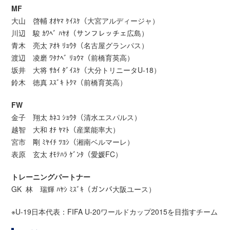
MF
大山 啓輔 ｵｵﾔﾏ ｹｲｽｹ（大宮アルディージャ）
川辺 駿 ｶﾜﾍﾞ ﾊﾔｵ（サンフレッチェ広島）
青木 亮太 ｱｵｷ ﾘｮｳﾀ（名古屋グランパス）
渡辺 凌磨 ﾜﾀﾅﾍﾞ ﾘｮｳﾏ（前橋育英高）
坂井 大将 ｻｶｲ ﾀﾞｲｽｹ（大分トリニータU-18）
鈴木 徳真 ｽｽﾞｷ ﾄｸﾏ（前橋育英高）
FW
金子 翔太 ｶﾈｺ ｼｮｳﾀ（清水エスパルス）
越智 大和 ｵﾁ ﾔﾏﾄ（産業能率大）
宮市 剛 ﾐﾔｲﾁ ﾂﾖｼ（湘南ベルマーレ）
表原 玄太 ｵﾓﾃﾊﾗ ｹﾞﾝﾀ（愛媛FC）
トレーニングパートナー
GK 林 瑞輝 ﾊﾔｼ ﾐｽﾞｷ（ガンバ大阪ユース）
※U-19日本代表：FIFA U-20ワールドカップ2015を目指すチーム