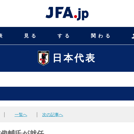
表
見る
する
関わる
日本代表
│
一覧へ
│
次の記事へ
中村俊輔氏が就任