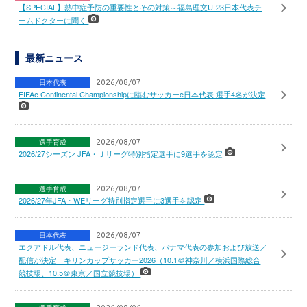
【SPECIAL】熱中症予防の重要性とその対策～福島理文U-23日本代表チ
ームドクターに聞く
最新ニュース
日本代表
2026/08/07
FIFAe Continental Championshipに臨むサッカーe日本代表 選手4名が決定
選手育成
2026/08/07
2026/27シーズン JFA・Ｊリーグ特別指定選手に9選手を認定
選手育成
2026/08/07
2026/27年JFA・WEリーグ特別指定選手に3選手を認定
日本代表
2026/08/07
エクアドル代表、ニュージーランド代表、パナマ代表の参加および放送／
配信が決定 キリンカップサッカー2026（10.1＠神奈川／横浜国際総合
競技場、10.5＠東京／国立競技場）