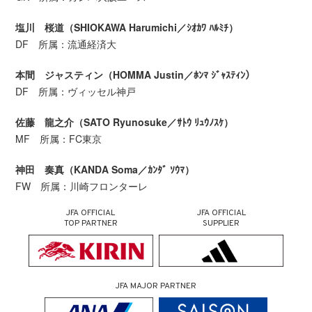
塩川 桜道（SHIOKAWA Harumichi／ｼｵｶﾜ ﾊﾙﾐﾁ）
DF 所属：流通経済大
本間 ジャスティン（HOMMA Justin／ﾎﾝﾏ ｼﾞｬｽﾃｨﾝ）
DF 所属：ヴィッセル神戸
佐藤 龍之介（SATO Ryunosuke／ｻﾄｳ ﾘｭｳﾉｽｹ）
MF 所属：FC東京
神田 奏真（KANDA Soma／ｶﾝﾀﾞ ｿｳﾏ）
FW 所属：川崎フロンターレ
JFA OFFICIAL
JFA OFFICIAL
TOP PARTNER
SUPPLIER
JFA MAJOR PARTNER