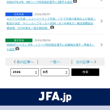
2026/27年JFA・WEリーグ特別指定選手に3選手を認定
日本代表
2026/08/07
エクアドル代表、ニュージーランド代表、パナマ代表の参加および放送／
配信が決定 キリンカップサッカー2026（10.1＠神奈川／横浜国際総合
競技場、10.5＠東京／国立競技場）
選手育成
2026/08/06
2026/27シーズン JFA・Ｊリーグ特別指定選手に佐藤柚太選手（専修大）
を認定
前の記事へ
│
一覧へ
│
次の記事へ