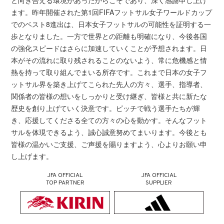
と向き合える環境があったからこそであり、深く感謝申し上げ
ます。昨年開催された第1回FIFAフットサル女子ワールドカップ
でのベスト8進出は、日本女子フットサルの可能性を証明する一
歩となりました。一方で世界との距離も明確になり、今後各国
の強化スピードはさらに加速していくことが予想されます。日
本がその流れに取り残されることのないよう、常に危機感と情
熱を持って取り組んでまいる所存です。これまで日本の女子フ
ットサル界を築き上げてこられた先人の方々、選手、指導者、
関係者の皆様の想いをしっかりと受け継ぎ、皆様と共に新たな
歴史を創り上げていく決意です。ピッチで戦う選手たちが輝
き、応援してくださる全ての方々の心を動かす。そんなフット
サルを体現できるよう、誠心誠意努めてまいります。今後とも
皆様の温かいご支援、ご声援を賜りますよう、心よりお願い申
し上げます。
JFA OFFICIAL
JFA OFFICIAL
TOP PARTNER
SUPPLIER