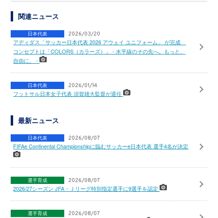
関連ニュース
日本代表
2026/03/20
アディダス「サッカー日本代表 2026 アウェイ ユニフォーム」 が完成
コンセプトは「COLORS（カラーズ）」 - 水平線のその先へ。もっと、
自由に。 -
日本代表
2026/01/14
フットサル日本女子代表 須賀雄大監督が退任
最新ニュース
日本代表
2026/08/07
FIFAe Continental Championshipに臨むサッカーe日本代表 選手4名が決定
選手育成
2026/08/07
2026/27シーズン JFA・Ｊリーグ特別指定選手に9選手を認定
選手育成
2026/08/07