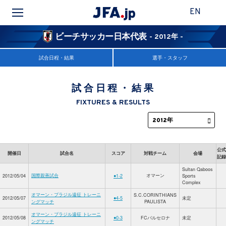
EN
ビーチサッカー日本代表
- 2012年 -
試合日程・結果
選手・スタッフ
試合日程・結果
FIXTURES & RESULTS
公式
開催日
試合名
スコア
対戦チーム
会場
記録
Sultan Qaboos
国際親善試合
オマーン
2012/05/04
●1-2
Sports
Complex
オマーン・ブラジル遠征 トレーニ
S.C.CORINTHIANS
2012/05/07
●4-5
未定
ングマッチ
PAULISTA
オマーン・ブラジル遠征 トレーニ
2012/05/08
●0-3
FCバルセロナ
未定
ングマッチ