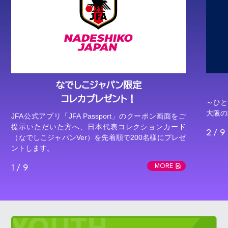
なでしこジャパン限定
コレカプレゼント！
～ひと
大阪の
JFA公式アプリ「JFA Passport」のクーポン画面をご
提示いただいた方へ、日本代表コレクションカード
2 / 9
（なでしこジャパンVer）を先着順で200名様にプレゼ
ントします。
MORE
1 / 9