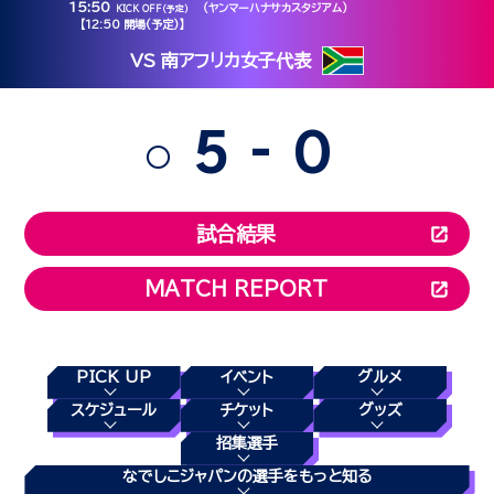
15:50
（ヤンマーハナサカスタジアム）
KICK OFF（予定）
【12:50 開場(予定)】
VS 南アフリカ女子代表
-
5
0
○
試合結果
MATCH REPORT
PICK UP
イベント
グルメ
スケジュール
チケット
グッズ
招集選手
なでしこジャパンの選手をもっと知る