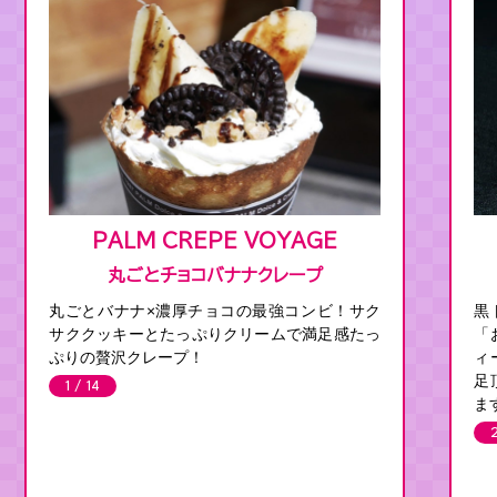
PALM CREPE VOYAGE
丸ごとチョコバナナクレープ
丸ごとバナナ×濃厚チョコの最強コンビ！サク
黒
サククッキーとたっぷりクリームで満足感たっ
「
ぷりの贅沢クレープ！
ィ
足
1 / 14
ま