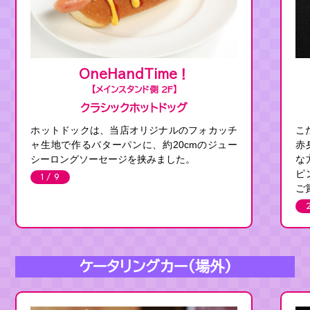
OneHandTime！
【メインスタンド側 2F】
クラシックホットドッグ
ホットドックは、当店オリジナルのフォカッチ
こ
ャ生地で作るバターパンに、約20cmのジュー
赤
シーロングソーセージを挟みました。
な
ピ
1 / 9
ご
ケータリングカー（場外）