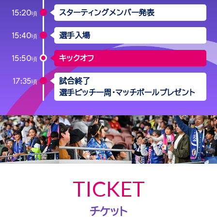
スターティングメンバー発表
15:20
頃
選手入場
15:40
頃
キックオフ
15:50
頃
試合終了
17:35
頃
選手ピッチ一周・マッチボールプレゼント
TICKET
チケット