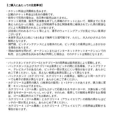
【ご購入にあたっての注意事項】
チケット料金は消費税を含みます。
記載のチケット料金は1名分の価格です。
前売りで完売の場合は、当日券の販売はありません。
チケット発売後、販売予定枚数を終了した席種のチケットにおいて、期限までに引き
換えられなかった場合、および対戦相手を含む関係者用に確保されていた席の開放な
どにより再度販売されることがあります。
試合前に行われるイベント等により、選手のウォーミングアップが見えづらい座席が
ございます。
未就学児は大人1名につき1名まで無料で入場可能です。ただし、大人のひざの上での
観戦となります。
開門後、ピッチメンテナンスによる散水のため、ピッチ近くの座席は水しぶきがかか
る場合があります。
理由の如何を問わず、オークションまたはインターネットチケットオークションでの
転売、または転売を試みる行為が判明した場合は、そのチケットは無効となります。
バックスタンドカテゴリー2とカテゴリー3の境界線は販売状況により変動します。
バックスタンドおよびカテゴリー4は座席とピッチの間に広告看板、フォトグラファ
ー、テレビカメラがあるため、ピッチの一部が見えにくい場合があります。あらかじ
めご了承ください。なお、見えない範囲は座席位置によって異なります。
バックスタンド（カテゴリー2、カテゴリー３）の座席は、場所により同一カテゴリ
ーでも椅子の形状が異なります。あらかじめご了承ください。
カテゴリー３は通常の購入（1枚単位の販売）と＋1チケットがあります。購入後に変
更・キャンセルはできません。
カテゴリー４（ゴール裏）は立ち上がって応援されるサポーターや、大旗を振って応
援するサポーターがいらっしゃいます。そのため、着席しての観戦を希望するお客様
は、ゴール裏以外のエリアをお勧めします。
カテゴリー４（ゴール裏南）とカテゴリー４（アウェイエリア）の前段の席からはピ
ッチの一部が見えません。あらかじめ了承ください。
カテゴリー４（ゴール裏南）とカテゴリー４（アウェイエリア）の境界線は変動する
場合があります。