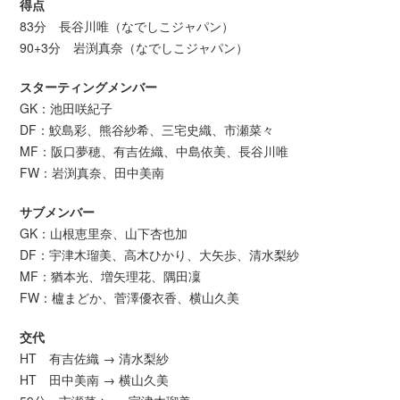
得点
83分 長谷川唯（なでしこジャパン）
90+3分 岩渕真奈（なでしこジャパン）
スターティングメンバー
GK：池田咲紀子
DF：鮫島彩、熊谷紗希、三宅史織、市瀬菜々
MF：阪口夢穂、有吉佐織、中島依美、長谷川唯
FW：岩渕真奈、田中美南
サブメンバー
GK：山根恵里奈、山下杏也加
DF：宇津木瑠美、高木ひかり、大矢歩、清水梨紗
MF：猶本光、増矢理花、隅田凜
FW：櫨まどか、菅澤優衣香、横山久美
交代
HT 有吉佐織 → 清水梨紗
HT 田中美南 → 横山久美