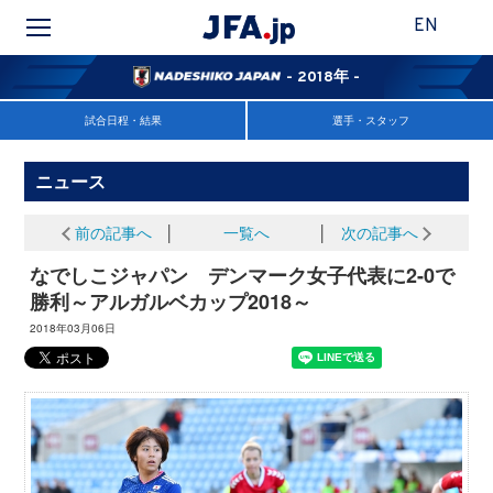
EN
- 2018年 -
試合日程・結果
選手・スタッフ
ニュース
前の記事へ
│
一覧へ
│
次の記事へ
なでしこジャパン デンマーク女子代表に2-0で
勝利～アルガルベカップ2018～
2018年03月06日