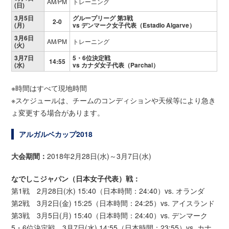
AM/PM
トレーニング
(日)
3月5日
グループリーグ 第3戦
2-0
(月)
vs デンマーク女子代表（Estadio Algarve）
3月6日
AM/PM
トレーニング
(火)
3月7日
5・6位決定戦
14:55
(水)
vs カナダ女子代表（Parchal）
※時間はすべて現地時間
※スケジュールは、チームのコンディションや天候等により急き
ょ変更する場合があります。
アルガルベカップ2018
大会期間：
2018年2月28日(水)～3月7日(水)
なでしこジャパン（日本女子代表）戦：
第1戦 2月28日(水) 15:40（日本時間：24:40）vs. オランダ
第2戦 3月2日(金) 15:25（日本時間：24:25）vs. アイスランド
第3戦 3月5日(月) 15:40（日本時間：24:40）vs. デンマーク
5・6位決定戦 3月7日(水) 14:55（日本時間：23:55）vs. カナ