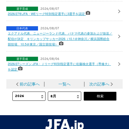
選手育成
2026/08/07
2026/27年JFA・WEリーグ特別指定選手に3選手を認定
日本代表
2026/08/07
エクアドル代表、ニュージーランド代表、パナマ代表の参加および放送／
配信が決定 キリンカップサッカー2026（10.1＠神奈川／横浜国際総合
競技場、10.5＠東京／国立競技場）
選手育成
2026/08/06
2026/27シーズン JFA・Ｊリーグ特別指定選手に佐藤柚太選手（専修大）
を認定
前の記事へ
│
一覧へ
│
次の記事へ