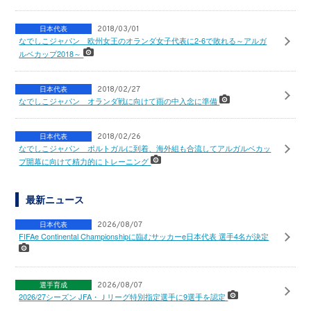
日本代表
2018/03/01
なでしこジャパン 欧州女王のオランダ女子代表に2-6で敗れる～アルガ
ルベカップ2018～
日本代表
2018/02/27
なでしこジャパン オランダ戦に向けて雨の中入念に準備
日本代表
2018/02/26
なでしこジャパン ポルトガルに到着、海外組も合流してアルガルベカッ
プ開幕に向けて精力的にトレーニング
最新ニュース
日本代表
2026/08/07
FIFAe Continental Championshipに臨むサッカーe日本代表 選手4名が決定
選手育成
2026/08/07
2026/27シーズン JFA・Ｊリーグ特別指定選手に9選手を認定