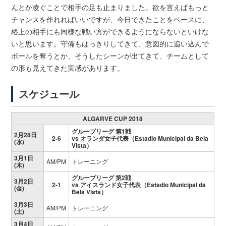
んとか凌ぐことで相手の足も止まりました。欲を言えばもっと
チャンスを作れればいいですが、今日できたことをベースに、
格上の相手にも同様な戦い方ができるようにならないといけな
いと思います。守備もはっきりしてきて、意図的に追い込んで
ボールを奪うとか、そうしたシーンが出てきて、チームとして
の形も見えてきた実感があります。
スケジュール
ALGARVE CUP 2018
グループリーグ 第1戦
2月28日
2-6
vs オランダ女子代表（Estadio Municipal da Bela
(水)
Vista）
3月1日
AM/PM
トレーニング
(木)
グループリーグ 第2戦
3月2日
2-1
vs アイスランド女子代表（Estadio Municipal da
(金)
Bela Vista）
3月3日
AM/PM
トレーニング
(土)
3月4日