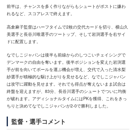
前半は、チャンスを多く作りながらもシュートがポストに嫌わ
れるなど、スコアレスで終えます。
高倉麻子監督はハーフタイムで2枚の交代カードを切り、横山久
美選手と長谷川唯選手のツートップ、そして岩渕選手を右サイ
ドに配置します。
なでしこジャパンは後半も前線からのしつこいチェイシングで
デンマークの自由を奪います。後半ポジションを変えた岩渕選
手が前を向いてボールを運ぶ機会が増え、交代で入った清水梨
紗選手が積極的な駆け上がりを見せるなど、なでしこジャパン
は攻守に躍動を見せます。それでも得点が奪えないまま試合は
終盤を迎えますが、83分、長谷川選手のシュートでついに均衡
が破れます。アディショナルタイムにはPKを獲得、これをきっ
ちりと決めてなでしこジャパンが2-0で勝利しました。
監督・選手コメント