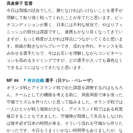
高倉麻子 監督
今日は我慢の試合でした。勝たなければいけないことを選手が
理解して粘り強く戦ってくれたことが全てだと思います。ピッ
チコンディションが重く、日本には不利な状況で、やはりフィ
ニッシュの部分は課題ですし、連携もかなり良くなってきてい
ますが、もっと精度が上がれば得点につながってくると思いま
す。前線が動きながらプレーでき、流れを作れ、チャンスを生
み出せる選手たちで、今はお互いを理解しながらコンビネーシ
ョンを高めるタイミングですが、どの選手が入っても遜色なく
できるようにはなってきたなと思います。
MF #6
有吉佐織
選手（日テレ・ベレーザ）
オランダ戦とアイスランド戦で出た課題を調整するのはもちろ
ん、チームとしての機能を考える前に、局面局面で体を張った
守備でリズムを作りたいと思って臨みました。オランダ戦では
一人ひとりが戦う場面が少なく、アイスランド戦ではある程度
修正することもできました。守備陣が我慢して失点をしなけれ
ば後半必ず日本の時間が来る、そういう流れを守備から作りた
かったです。今日もうまくいかない時間帯もありましたが、な