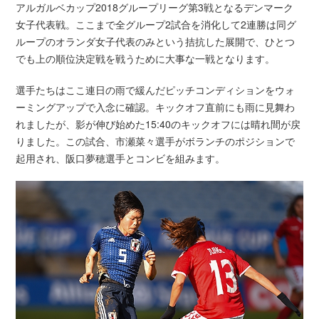
アルガルベカップ2018グループリーグ第3戦となるデンマーク
女子代表戦。ここまで全グループ2試合を消化して2連勝は同グ
ループのオランダ女子代表のみという拮抗した展開で、ひとつ
でも上の順位決定戦を戦うために大事な一戦となります。
選手たちはここ連日の雨で緩んだピッチコンディションをウォ
ーミングアップで入念に確認。キックオフ直前にも雨に見舞わ
れましたが、影が伸び始めた15:40のキックオフには晴れ間が戻
りました。この試合、市瀬菜々選手がボランチのポジションで
起用され、阪口夢穂選手とコンビを組みます。