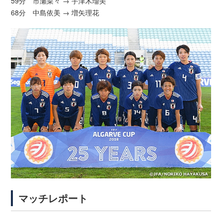
59分 市瀬菜々 → 宇津木瑠美
68分 中島依美 → 増矢理花
マッチレポート