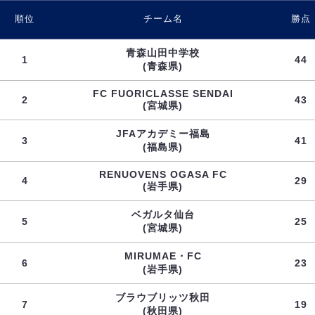
順位
チーム名
勝点
青森山田中学校
1
44
(青森県)
FC FUORICLASSE SENDAI
2
43
(宮城県)
JFAアカデミー福島
3
41
(福島県)
RENUOVENS OGASA FC
4
29
(岩手県)
ベガルタ仙台
5
25
(宮城県)
MIRUMAE・FC
6
23
(岩手県)
ブラウブリッツ秋田
7
19
(秋田県)