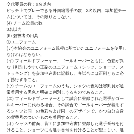
交代要員の数：9名以内
ピッチ上でプレーできる外国籍選手の数：2名以内。準加盟チー
ムについては、その限りとしない。
(4) チーム役員の数
3名以内
(5) 競技者の用具
①ユニフォーム：
(ア)本協会のユニフォーム規程に基づいたユニフォームを使用し
なければならない。
(イ) フィールドプレーヤー、ゴールキーパーともに、色彩が異
なり判別しやすい正副のユニフォーム（シャツ、ショーツ、ス
トッキング）を参加申込書に記載し、各試合には正副ともに必
ず携行すること。
(ウ) チームのユニフォームのうち、シャツの色彩は審判員が通
常着用する黒色と明確に判別しうるものであること。
(エ) フィールドプレーヤーとして試合に登録された選手がゴー
ルキーパーに代わる場合、その試合でゴールキーパーが着用す
るシャツと同一の色彩および同一のデザインで、かつ自分自身
の背番号のついたものを着用すること。
(オ) シャツの前面、背面に参加申込書に登録した選手番号を付
けること。ショーツにも選手番号を付けることが望ましい。選