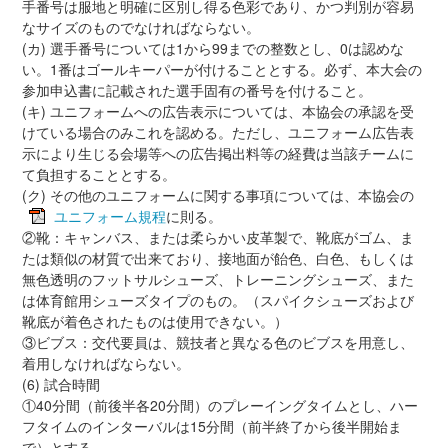
手番号は服地と明確に区別し得る色彩であり、かつ判別が容易
なサイズのものでなければならない。
(カ) 選手番号については1から99までの整数とし、0は認めな
い。1番はゴールキーパーが付けることとする。必ず、本大会の
参加申込書に記載された選手固有の番号を付けること。
(キ) ユニフォームへの広告表示については、本協会の承認を受
けている場合のみこれを認める。ただし、ユニフォーム広告表
示により生じる会場等への広告掲出料等の経費は当該チームに
て負担することとする。
(ク) その他のユニフォームに関する事項については、本協会の
ユニフォーム規程
に則る。
②靴：キャンバス、または柔らかい皮革製で、靴底がゴム、ま
たは類似の材質で出来ており、接地面が飴色、白色、もしくは
無色透明のフットサルシューズ、トレーニングシューズ、また
は体育館用シューズタイプのもの。（スパイクシューズおよび
靴底が着色されたものは使用できない。）
③ビブス：交代要員は、競技者と異なる色のビブスを用意し、
着用しなければならない。
(6) 試合時間
①40分間（前後半各20分間）のプレーイングタイムとし、ハー
フタイムのインターバルは15分間（前半終了から後半開始ま
で）とする。