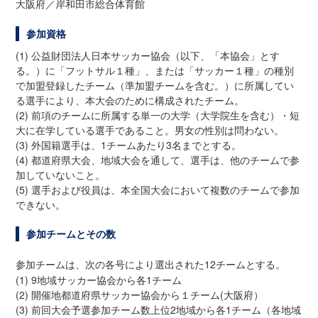
大阪府／岸和田市総合体育館
参加資格
(1) 公益財団法人日本サッカー協会（以下、「本協会」とす
る。）に「フットサル１種」、または「サッカー１種」の種別
で加盟登録したチーム（準加盟チームを含む。）に所属してい
る選手により、本大会のために構成されたチーム。
(2) 前項のチームに所属する単一の大学（大学院生を含む）・短
大に在学している選手であること。男女の性別は問わない。
(3) 外国籍選手は、1チームあたり3名までとする。
(4) 都道府県大会、地域大会を通して、選手は、他のチームで参
加していないこと。
(5) 選手および役員は、本全国大会において複数のチームで参加
できない。
参加チームとその数
参加チームは、次の各号により選出された12チームとする。
(1) 9地域サッカー協会から各1チーム
(2) 開催地都道府県サッカー協会から１チーム(大阪府）
(3) 前回大会予選参加チーム数上位2地域から各1チーム（各地域