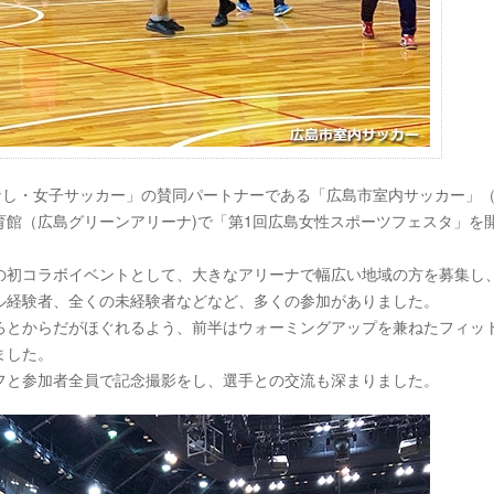
なし・女子サッカー」の賛同パートナーである「広島市室内サッカー」
体育館（広島グリーンアリーナ)で「第1回広島女性スポーツフェスタ」を
の初コラボイベントとして、大きなアリーナで幅広い地域の方を募集し
ル経験者、全くの未経験者などなど、多くの参加がありました。
ろとからだがほぐれるよう、前半はウォーミングアップを兼ねたフィッ
ました。
フと参加者全員で記念撮影をし、選手との交流も深まりました。