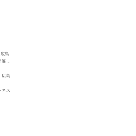
（広島
開催し
、広島
トネス