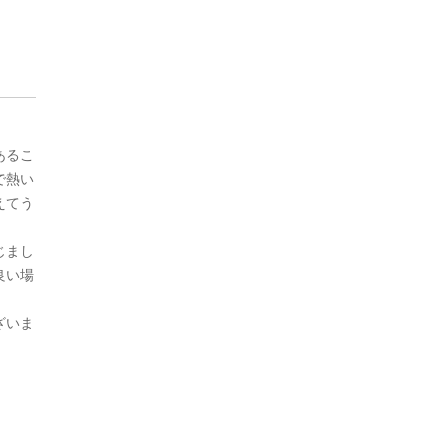
あるこ
で熱い
えてう
じまし
良い場
ざいま