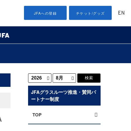
EN
JFAへの登録
チケット/グッズ
JFAグラスルーツ推進・賛同パ
ートナー制度
TOP
A