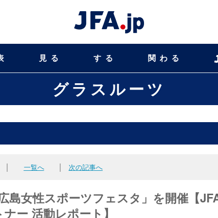
表
見る
する
関わる
グラスルーツ
│
一覧へ
│
次の記事へ
広島女性スポーツフェスタ」を開催【JF
ナー 活動レポート】