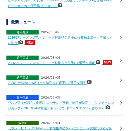
ビーチサッカー日本代表、バーレーンに大勝してグループ1位通過～AFC
ビーチサッカー選手権タイ2019～
最新ニュース
選手育成
2026/08/06
2026/27シーズン JFA・Ｊリーグ特別指定選手に佐藤柚太選手（専修大）
を認定
選手育成
2026/08/06
2026/27シーズン JFA・Ｊリーグ特別指定選手に2選手を認定
選手育成
2026/08/05
2026/27年JFA・WEリーグ特別指定選手に2選手を認定
日本代表
2026/08/05
ウルグアイ代表との対戦およびテレビ放送／配信が決定 キリンチャレン
ジカップ2026（9.24＠宮城／キューアンドエースタジアムみやぎ）
指導者
2026/08/04
【ホットピ！～HotTopic～】女性指導者を2倍にしたい～女性指導者が広