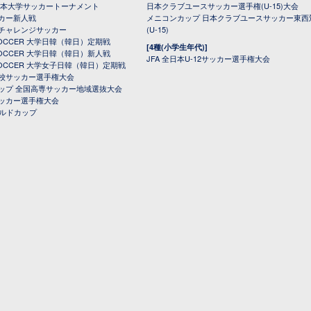
日本大学サッカートーナメント
日本クラブユースサッカー選手権(U-15)大会
カー新人戦
メニコンカップ 日本クラブユースサッカー東西
チャレンジサッカー
(U-15)
 SOCCER 大学日韓（韓日）定期戦
[4種(小学生年代)]
 SOCCER 大学日韓（韓日）新人戦
JFA 全日本U-12サッカー選手権大会
 SOCCER 大学女子日韓（韓日）定期戦
校サッカー選手権大会
ップ 全国高専サッカー地域選抜大会
ッカー選手権大会
ールドカップ