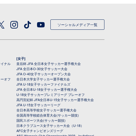
ソーシャルメディア一覧
[女子]
ァイナル
皇后杯 JFA 全日本女子サッカー選手権大会
JFA 全日本O-30女子サッカー大会
JFA O-40女子サッカーオープン大会
レーオフ
全日本大学女子サッカー選手権大会
JFA U-18女子サッカーファイナルズ
JFA 全日本U-18女子サッカー選手権大会
U-18女子サッカープレミアリーグ プレーオフ
高円宮妃杯 JFA全日本U-15女子サッカー選手権大会
JFA U-15女子サッカーリーグ
全日本高等学校女子サッカー選手権大会
全国高等学校総合体育大会(サッカー競技)
国民スポーツ大会(サッカー競技)
日本クラブユース女子サッカー大会（U-18）
AFC女子チャンピオンズリーグ
AFC Women's Club Championship 2023 - Invitational