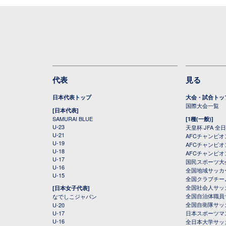
代表
見る
日本代表トップ
大会・試合トッ
国際大会一覧
[日本代表]
SAMURAI BLUE
[1種(一般)]
U-23
天皇杯 JFA 
U-21
AFCチャンピ
U-19
AFCチャンピオン
U-18
AFCチャンピオ
U-17
国民スポーツ大
U-16
全国地域サッカ
U-15
全国クラブチー
全国社会人サッ
[日本女子代表]
全国自治体職員
なでしこジャパン
全国自衛隊サッ
U-20
U-17
日本スポーツマ
U-16
全日本大学サッ