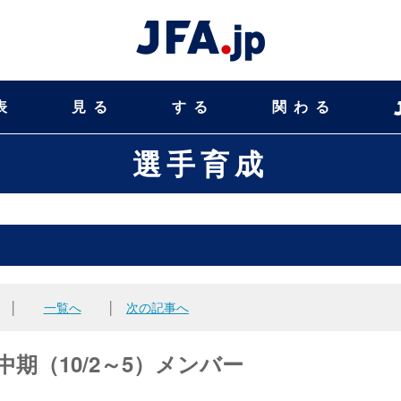
表
見る
する
関わる
選手育成
│
一覧へ
│
次の記事へ
中期（10/2～5）メンバー