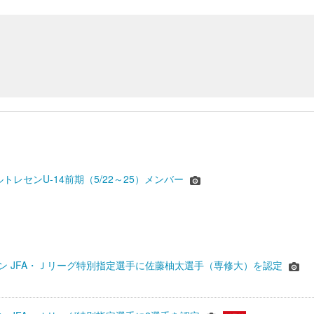
ルトレセンU-14前期（5/22～25）メンバー
シーズン JFA・Ｊリーグ特別指定選手に佐藤柚太選手（専修大）を認定