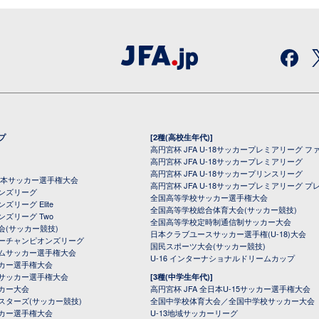
プ
[2種(高校生年代)]
高円宮杯 JFA U-18サッカープレミアリーグ フ
高円宮杯 JFA U-18サッカープレミアリーグ
高円宮杯 JFA U-18サッカープリンスリーグ
全日本サッカー選手権大会
高円宮杯 JFA U-18サッカープレミアリーグ プ
オンズリーグ
全国高等学校サッカー選手権大会
ズリーグ Elite
全国高等学校総合体育大会(サッカー競技)
ンズリーグ Two
全国高等学校定時制通信制サッカー大会
会(サッカー競技)
日本クラブユースサッカー選手権(U-18)大会
ーチャンピオンズリーグ
国民スポーツ大会(サッカー競技)
ムサッカー選手権大会
U-16 インターナショナルドリームカップ
カー選手権大会
サッカー選手権大会
[3種(中学生年代)]
カー大会
高円宮杯 JFA 全日本U-15サッカー選手権大会
スターズ(サッカー競技)
全国中学校体育大会／全国中学校サッカー大会
カー選手権大会
U-13地域サッカーリーグ