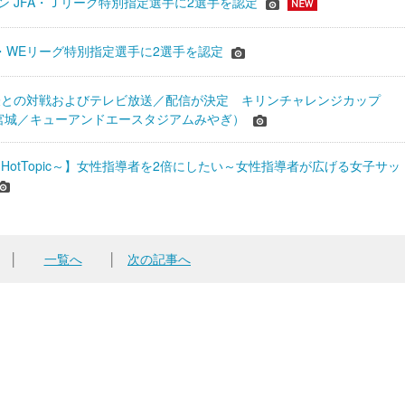
ーズン JFA・Ｊリーグ特別指定選手に2選手を認定
JFA・WEリーグ特別指定選手に2選手を認定
表との対戦およびテレビ放送／配信が決定 キリンチャレンジカップ
24＠宮城／キューアンドエースタジアムみやぎ）
HotTopic～】女性指導者を2倍にしたい～女性指導者が広げる女子サッ
│
一覧へ
│
次の記事へ