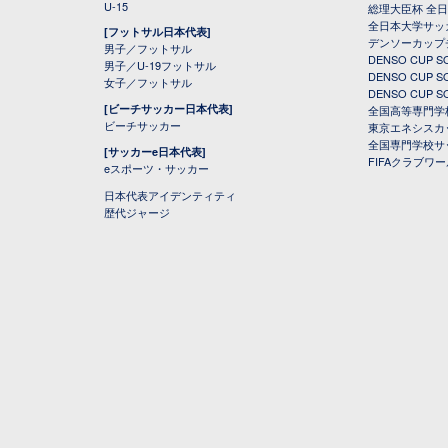
U-15
総理大臣杯 全
全日本大学サッ
[フットサル日本代表]
デンソーカップ
男子／フットサル
DENSO CUP
男子／U-19フットサル
DENSO CUP
女子／フットサル
DENSO CUP
[ビーチサッカー日本代表]
全国高等専門学
ビーチサッカー
東京エネシスカ
全国専門学校サ
[サッカーe日本代表]
FIFAクラブワ
eスポーツ・サッカー
日本代表アイデンティティ
歴代ジャージ