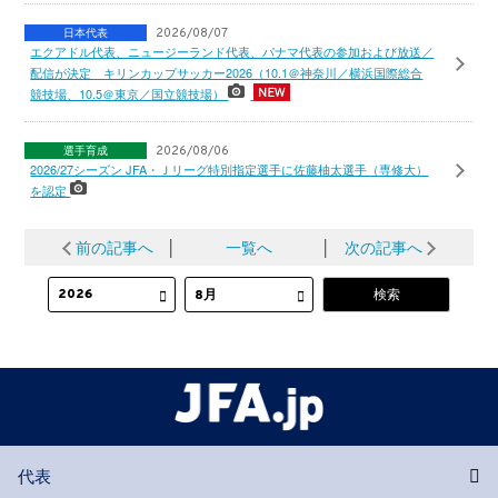
日本代表
2026/08/07
エクアドル代表、ニュージーランド代表、パナマ代表の参加および放送／
配信が決定 キリンカップサッカー2026（10.1＠神奈川／横浜国際総合
競技場、10.5＠東京／国立競技場）
選手育成
2026/08/06
2026/27シーズン JFA・Ｊリーグ特別指定選手に佐藤柚太選手（専修大）
を認定
前の記事へ
│
一覧へ
│
次の記事へ
代表