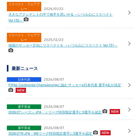
リスペクト・フェアプ
レー
2026/01/22
大きなアクシデントの中で相手を思いやる ～いつも心にリスペクト
Vol.152～
リスペクト・フェアプ
レー
2025/12/23
他国のサッカー文化にリスペクトを ～いつも心にリスペクト Vol.151～
最新ニュース
日本代表
2026/08/07
FIFAe Continental Championshipに臨むサッカーe日本代表 選手4名が決定
選手育成
2026/08/07
2026/27シーズン JFA・Ｊリーグ特別指定選手に9選手を認定
選手育成
2026/08/07
2026/27年JFA・WEリーグ特別指定選手に3選手を認定