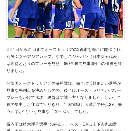
3月1日から21日までオーストラリアの3都市を舞台に開催され
たAFC女子アジアカップ。なでしこジャパン（日本女子代表）
は期待どおりのプレーを見せ、6戦全勝で見事3回目の優勝を飾
りました。
開催国オーストラリアとの決勝戦は、前半に浜野まいか選手が
見事な先制点を決めたものの、後半はオーストラリアがパワー
プレーをかけて猛攻、終盤は防戦一方となりました。しかし全
員の集中した守備で守りきり、1-0の勝利。6試合で得点29、失
点わずか1という見事な「女王ぶり」でした。
得点王は植木理子選手（6得点）、ベストGKは山下杏也加選