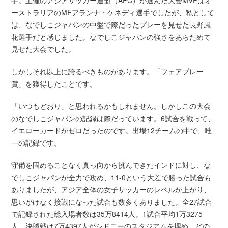
手。主催のアジアサッカー連盟（AFC）が選んだ大会MVPはオ
ーストラリアのMFアランナ・ケネディ選手でしたが、私として
は、なでしこジャパンの中盤で際だったプレーを見せた長野風
花選手だと感じました。なでしこジャパンの強さをあらためて
見せた大会でした。
しかしそれ以上に誇るべきものがあります。「フェアプレー
賞」を獲得したことです。
「いつもどおり」と思われるかもしれません。しかしこの大会
のなでしこジャパンの記録は際だっています。6試合を戦って、
イエローカードがゼロだったのです。出場12チームの中で、唯
一の記録です。
守備を固めることなく真っ向から挑んできたインドに対し、な
でしこジャパンが全力で攻め、11-0という大差で勝った試合も
ありましたが、アジア全体の女子サッカーのレベルが上がり、
思いがけなく接戦になった試合も数多くありました。全27試合
で記録された総入場者数は35万8414人。1試合平均1万3275
人、決勝戦は7万4397人がシドニーのスタジアムを埋め、どの