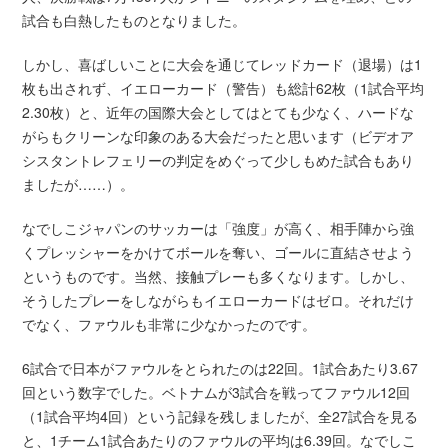
試合も白熱したものとなりました。
しかし、喜ばしいことに大会を通じてレッドカード（退場）は1
枚も出されず、イエローカード（警告）も総計62枚（1試合平均
2.30枚）と、近年の国際大会としてはとても少なく、ハードな
がらもクリーンな印象のある大会だったと思います（ビデオア
シスタントレフェリーの判定をめぐって少しもめた試合もあり
ましたが……）。
なでしこジャパンのサッカーは「強度」が高く、相手陣から強
くプレッシャーをかけてボールを奪い、ゴールに直結させよう
というものです。当然、接触プレーも多くなります。しかし、
そうしたプレーをしながらもイエローカードはゼロ。それだけ
でなく、ファウルも非常に少なかったのです。
6試合で日本がファウルをとられたのは22回。1試合あたり3.67
回という数字でした。ベトナムが3試合を戦ってファウル12回
（1試合平均4回）という記録を残しましたが、全27試合を見る
と、1チーム1試合あたりのファウルの平均は6.39回。なでしこ