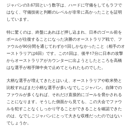
ジャパンの3.67回という数字は、ハードに守備をしてもラフで
はなく、守備技術と判断のレベルが非常に高かったことを証明
しています。
特に驚くのは、終盤にあれほど押し込まれ、日本のゴール前を
ボールが往復することになった決勝のオーストラリア戦で、フ
ァウルが90分間を通じてわずか1回しかなかったこと（相手のオ
ーストラリアは6回）です。この1回は、後半17分に日本の攻撃
からオーストラリアがカウンターに出ようとしたところを高橋
はな選手が相手陣中央で止めてとられたものでした。
大柄な選手が増えてきたとはいえ、オーストラリアや欧米勢と
比較すればまだ小柄な選手が多いなでしこジャパン。自陣での
ファウルが多くなれば、それだけ直接的にゴールを脅かされる
ことになります。そうした側面から見ても、この大会でファウ
ルを犯すことなくしっかり守ることができることを確認できた
のは、なでしこジャパンにとって大きな収穫だったのではない
でしょうか。