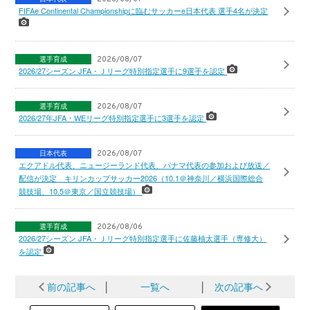
FIFAe Continental Championshipに臨むサッカーe日本代表 選手4名が決定
選手育成
2026/08/07
2026/27シーズン JFA・Ｊリーグ特別指定選手に9選手を認定
選手育成
2026/08/07
2026/27年JFA・WEリーグ特別指定選手に3選手を認定
日本代表
2026/08/07
エクアドル代表、ニュージーランド代表、パナマ代表の参加および放送／
配信が決定 キリンカップサッカー2026（10.1＠神奈川／横浜国際総合
競技場、10.5＠東京／国立競技場）
選手育成
2026/08/06
2026/27シーズン JFA・Ｊリーグ特別指定選手に佐藤柚太選手（専修大）
を認定
前の記事へ
│
一覧へ
│
次の記事へ