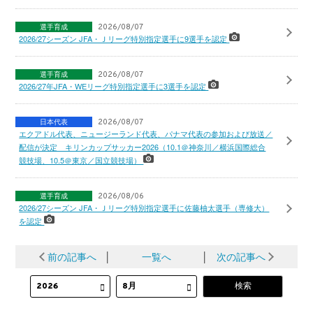
選手育成
2026/08/07
2026/27シーズン JFA・Ｊリーグ特別指定選手に9選手を認定
選手育成
2026/08/07
2026/27年JFA・WEリーグ特別指定選手に3選手を認定
日本代表
2026/08/07
エクアドル代表、ニュージーランド代表、パナマ代表の参加および放送／
配信が決定 キリンカップサッカー2026（10.1＠神奈川／横浜国際総合
競技場、10.5＠東京／国立競技場）
選手育成
2026/08/06
2026/27シーズン JFA・Ｊリーグ特別指定選手に佐藤柚太選手（専修大）
を認定
前の記事へ
│
一覧へ
│
次の記事へ