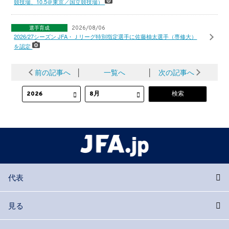
競技場、10.5＠東京／国立競技場）
選手育成
2026/08/06
2026/27シーズン JFA・Ｊリーグ特別指定選手に佐藤柚太選手（専修大）
を認定
前の記事へ
│
一覧へ
│
次の記事へ
代表
見る