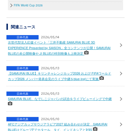
FIFA World Cup 2026
関連ニュース
日本代表
2026/05/14
次世代型没入応援イベント「三井不動産 SAMURAI BLUE 3D
EXPERIENCE Presented by SAISON」全コンテンツが公開！SAMURAI
BLUEの未公開映像や JI BLUEの特別映像も上映決定
日本代表
2026/05/13
【SAMURAI BLUE】キリンチャレンジカップ2026 および FIFAワールド
カップ2026 メンバー発表会見のライブ中継をblue-ing!にて実施
日本代表
2026/05/13
SAMURAI BLUE、なでしこジャパンの試合をライブビューイングで中継
日本代表
2026/05/10
AFCアジアカップサウジアラビア2027 組み合わせが決定 SAMURAI
BLUEはグループFでカタール、タイ、インドネシアと対戦