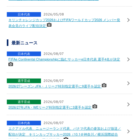
日本代表
2026/05/08
キリンチャレンジカップ2026およびFIFAワールドカップ2026 メンバー発
表会見のライブ配信決定
最新ニュース
日本代表
2026/08/07
FIFAe Continental Championshipに臨むサッカーe日本代表 選手4名が決定
選手育成
2026/08/07
2026/27シーズン JFA・Ｊリーグ特別指定選手に9選手を認定
選手育成
2026/08/07
2026/27年JFA・WEリーグ特別指定選手に3選手を認定
日本代表
2026/08/07
エクアドル代表、ニュージーランド代表、パナマ代表の参加および放送／
配信が決定 キリンカップサッカー2026（10.1＠神奈川／横浜国際総合