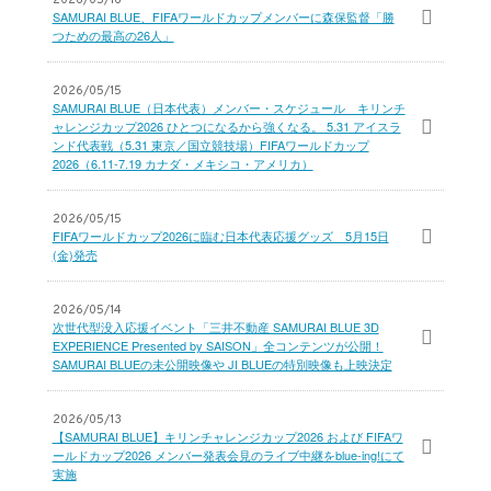
2026/05/16
SAMURAI BLUE、FIFAワールドカップメンバーに森保監督「勝
つための最高の26人」
2026/05/15
SAMURAI BLUE（日本代表）メンバー・スケジュール キリンチ
ャレンジカップ2026 ひとつになるから強くなる。 5.31 アイスラ
ンド代表戦（5.31 東京／国立競技場）FIFAワールドカップ
2026（6.11-7.19 カナダ・メキシコ・アメリカ）
2026/05/15
FIFAワールドカップ2026に臨む日本代表応援グッズ 5月15日
(金)発売
2026/05/14
次世代型没入応援イベント「三井不動産 SAMURAI BLUE 3D
EXPERIENCE Presented by SAISON」全コンテンツが公開！
SAMURAI BLUEの未公開映像や JI BLUEの特別映像も上映決定
2026/05/13
【SAMURAI BLUE】キリンチャレンジカップ2026 および FIFAワ
ールドカップ2026 メンバー発表会見のライブ中継をblue-ing!にて
実施