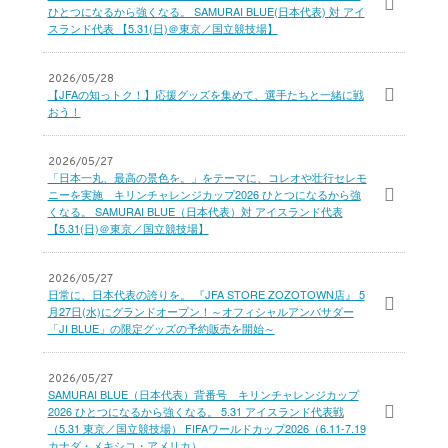
ひとつになるから強くなる。 SAMURAI BLUE(日本代表) 対 アイ
スランド代表 【5.31(日)＠東京／国立競技場】
2026/05/28
【JFAの知っトク！】応援グッズを集めて、選手たちと一緒に戦
おう！
2026/05/27
「日本一丸、最高の景色を。」をテーマに、コレオや壮行セレモ
ニーを実施 キリンチャレンジカップ2026 ひとつになるから強
くなる。 SAMURAI BLUE（日本代表）対 アイスランド代表
【5.31(日)＠東京／国立競技場】
2026/05/27
日常に、日本代表の誇りを。 『JFA STORE ZOZOTOWN店』 5
月27日(水)にグランドオープン！～オフィシャルアンバサダー
「JI BLUE」の限定グッズの予約販売を開始～
2026/05/27
SAMURAI BLUE（日本代表）背番号 キリンチャレンジカップ
2026 ひとつになるから強くなる。 5.31 アイスランド代表戦
（5.31 東京／国立競技場） FIFAワールドカップ2026（6.11-7.19
カナダ・メキシコ・アメリカ）