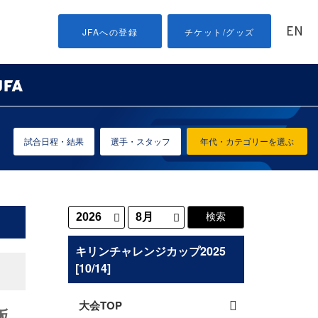
EN
JFAへの登録
チケット/グッズ
試合日程・結果
選手・スタッフ
年代・カテゴリーを選ぶ
キリンチャレンジカップ2025
[10/14]
大会TOP
販