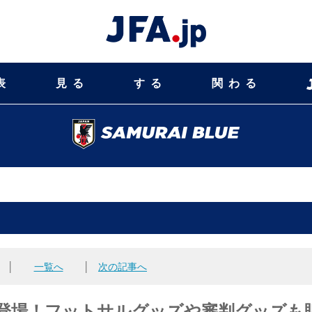
表
見る
する
関わる
│
一覧へ
│
次の記事へ
続々登場！フットサルグッズや審判グッズも