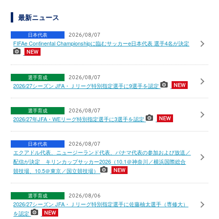
最新ニュース
日本代表
2026/08/07
FIFAe Continental Championshipに臨むサッカーe日本代表 選手4名が決定
選手育成
2026/08/07
2026/27シーズン JFA・Ｊリーグ特別指定選手に9選手を認定
選手育成
2026/08/07
2026/27年JFA・WEリーグ特別指定選手に3選手を認定
日本代表
2026/08/07
エクアドル代表、ニュージーランド代表、パナマ代表の参加および放送／
配信が決定 キリンカップサッカー2026（10.1＠神奈川／横浜国際総合
競技場、10.5＠東京／国立競技場）
選手育成
2026/08/06
2026/27シーズン JFA・Ｊリーグ特別指定選手に佐藤柚太選手（専修大）
を認定