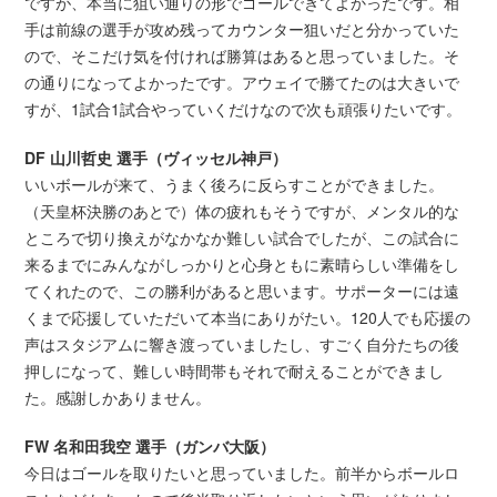
ですが、本当に狙い通りの形でゴールできてよかったです。相
手は前線の選手が攻め残ってカウンター狙いだと分かっていた
ので、そこだけ気を付ければ勝算はあると思っていました。そ
の通りになってよかったです。アウェイで勝てたのは大きいで
すが、1試合1試合やっていくだけなので次も頑張りたいです。
DF 山川哲史 選手（ヴィッセル神戸）
いいボールが来て、うまく後ろに反らすことができました。
（天皇杯決勝のあとで）体の疲れもそうですが、メンタル的な
ところで切り換えがなかなか難しい試合でしたが、この試合に
来るまでにみんながしっかりと心身ともに素晴らしい準備をし
てくれたので、この勝利があると思います。サポーターには遠
くまで応援していただいて本当にありがたい。120人でも応援の
声はスタジアムに響き渡っていましたし、すごく自分たちの後
押しになって、難しい時間帯もそれで耐えることができまし
た。感謝しかありません。
FW 名和田我空 選手（ガンバ大阪）
今日はゴールを取りたいと思っていました。前半からボールロ