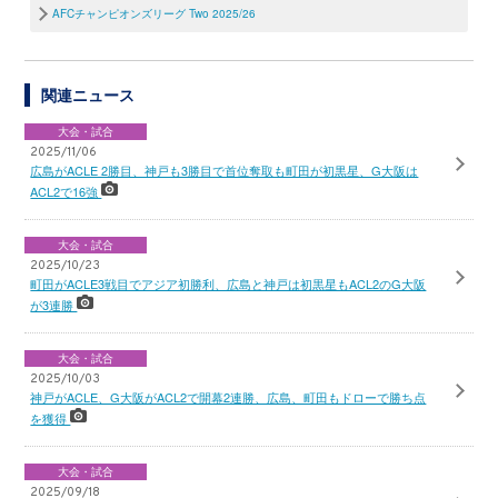
AFCチャンピオンズリーグ Two 2025/26
関連ニュース
大会・試合
2025/11/06
広島がACLE 2勝目、神戸も3勝目で首位奪取も町田が初黒星、G大阪は
ACL2で16強
大会・試合
2025/10/23
町田がACLE3戦目でアジア初勝利、広島と神戸は初黒星もACL2のG大阪
が3連勝
大会・試合
2025/10/03
神戸がACLE、G大阪がACL2で開幕2連勝、広島、町田もドローで勝ち点
を獲得
大会・試合
2025/09/18