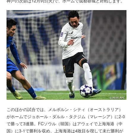
神戸の次節は12月9日(火)で、ホームで成都蓉城と対戦します。
このほかの試合では、メルボルン・シティ（オーストラリア）
がホームでジョホール・ダルル・タクジム（マレーシア）に2-0
で勝って3連勝。FCソウル（韓国）はアウェイで上海海港（中
国）に3-1で勝利を収め、上海海港は4敗目を喫して未だ勝利が