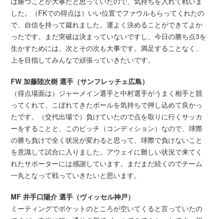
は勝つことが大事だと思っていたので、気持ちを入れて戦いま
した。（FKでの得点は）いい位置でファウルもらってくれたの
で、自信を持って蹴れました。運よく決めることができてよか
ったです。まだ突破は決まっていないですし、今日の勝ち点3を
生かすためには、次とその次も大事です。満足することなく、
上を目指してみんなで頑張っていきたいです。
FW 加藤陸次樹 選手（サンフレッチェ広島）
（得点場面は）ジャーメイン選手と中村選手がうまく相手と競
ってくれて、こぼれてきたボールを気持ちで押し込めて良かっ
たです。（交代出場で）負けていたので点を取りに行くサッカ
ーをすることと、このピッチ（コンディション）なので、球際
の勝ち負けで全く状況が変わると思って、球際で負けないこと
を意識して試合に入りました。アウェイに難しい状況で来てく
れたサポーターには感謝しています。まだまだ続くのでチーム
一丸となって戦っていきたいと思います。
MF 井手口陽介 選手（ヴィッセル神戸）
ミーティングでポケットのところが空いてくると言っていたの