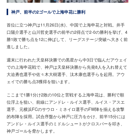
神戸、前半の2ゴールで上海申花に勝利
首位に立つ神戸は11月26日(水)、中国で上海申花と対戦。井手
口陽介選手と山川哲史選手の前半の2得点で2-0の勝利を挙げ、4
勝1敗で勝ち点を12に伸ばして、リーグステージ突破へ大きく前
進しました。
週末に行われた天皇杯決勝での黒星から中3日で臨んだアウェイ
での上海申花戦で、神戸は天皇杯決勝から先発8人を入れ替えて
大迫勇也選手や佐々木大樹選手、汰木康也選手らを起用。アウ
ェイでの勝ち点3獲得を狙います。
ここまで1勝1分け2敗の10位と苦戦する上海申花は、勝利で順
位浮上を狙い、前線にアンドレ・ルイス選手、ルイス・アスエ
選手、元横浜FCのサウロ・ミネイロ選手のFW陣を揃える攻撃
的布陣を採用。試合序盤から神戸に圧力をかけ、前半15分には
アンドレ・ルイス選手のミドルシュートがクロスバーを叩き、
神戸ゴールを脅かします。