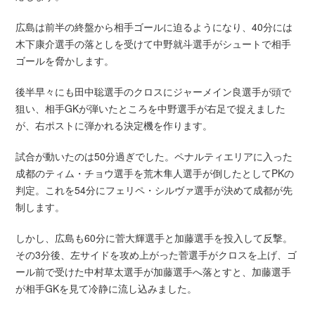
広島は前半の終盤から相手ゴールに迫るようになり、40分には
木下康介選手の落としを受けて中野就斗選手がシュートで相手
ゴールを脅かします。
後半早々にも田中聡選手のクロスにジャーメイン良選手が頭で
狙い、相手GKが弾いたところを中野選手が右足で捉えました
が、右ポストに弾かれる決定機を作ります。
試合が動いたのは50分過ぎでした。ペナルティエリアに入った
成都のティム・チョウ選手を荒木隼人選手が倒したとしてPKの
判定。これを54分にフェリペ・シルヴァ選手が決めて成都が先
制します。
しかし、広島も60分に菅大輝選手と加藤選手を投入して反撃。
その3分後、左サイドを攻め上がった菅選手がクロスを上げ、ゴ
ール前で受けた中村草太選手が加藤選手へ落とすと、加藤選手
が相手GKを見て冷静に流し込みました。