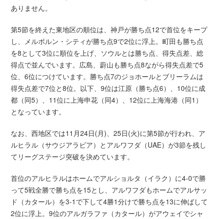
ありません。
第5節を終えた東地区の順位は、神戸が勝ち点12で首位をキープ
し、メルボルン・シティが勝ち点9で2位に浮上。町田も勝ち点
を8として3位に順位を上げ、ソウルとは勝ち点、得失点差、総
得点で並んでいます。広島、蔚山も勝ち点8ながら得失点差で5
位、6位につけています。勝ち点7のジョホールとブリーラムは
得失点差で7位と8位。以下、9位は江原（勝ち点6）、10位に成
都（同5）、11位に上海申花（同4）、12位に上海海港（同1）
となっています。
なお、西地区では11月24日(月)、25日(火)に第5節が行われ、ア
ルヒラル（サウジアラビア）とアルワフダ（UAE）が3節を残し
てリーグステージ突破を決めています。
首位のアルヒラルはホームでアルショルタ（イラク）に4-0で勝
って5戦全勝で勝ち点を15とし、アルワフダもホームでアルサッ
ド（カタール）を3-1で下して4勝1分けで勝ち点を13に伸ばして
2位に浮上。9位のアルガラファ（カタール）がアウェイでシャ