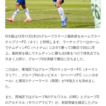
G大阪は12月11日(木)のグループステージ最終節をホームでラー
チャブリーFC（タイ）と対戦します。ラーチャブリーはホーム
でナムディンFC（ベトナム）に2-0で勝って3勝目で2位に浮
上。最終節を残してナムディンに勝ち点3差をつけて得失点でも
大きく上回り、グループ2位突破で優位に立ちました。
このほか、東地区ではグループEのマッカーサーFC（オースト
ラリア）、グループHのタンピネス・ローバーズFC（シンガポ
ール）と浦項スティーラース（韓国）が16強入りを決めまし
た。
また、西地区ではグループAのアルワスル（UAE）とグループD
のアルナスル（サウジアラビア）が、前節突破を確定したグル