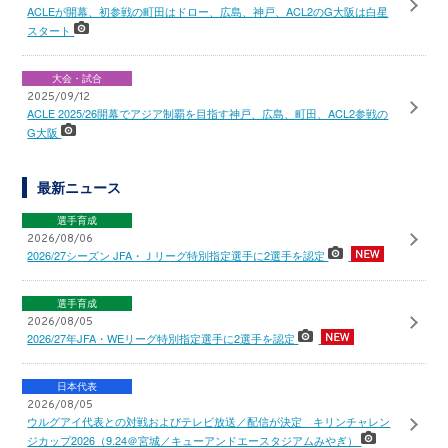
ACLEが開幕、初参戦の町田はドロー、広島、神戸、ACL2のG大阪は白星
スタート
大会・試合
2025/09/12
ACLE 2025/26開幕でアジア制覇を目指す神戸、広島、町田、ACL2参戦の
G大阪
最新ニュース
選手育成
2026/08/06
2026/27シーズン JFA・Ｊリーグ特別指定選手に2選手を認定
選手育成
2026/08/05
2026/27年JFA・WEリーグ特別指定選手に2選手を認定
日本代表
2026/08/05
ウルグアイ代表との対戦およびテレビ放送／配信が決定 キリンチャレン
ジカップ2026（9.24＠宮城／キューアンドエースタジアムみやぎ）