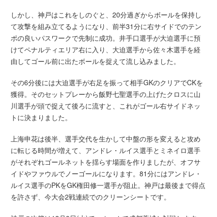
しかし、神戸はこれをしのぐと、20分過ぎからボールを保持し
て攻撃を組み立てるようになり、前半31分に右サイドでのテン
ポの良いパスワークで先制に成功。井手口選手が大迫選手に預
けてペナルティエリア右に入り、大迫選手から佐々木選手を経
由してゴール前に出たボールを捉えて流し込みました。
その6分後には大迫選手が右足を振って相手GKのクリアでCKを
獲得。そのセットプレーから飯野七聖選手の上げたクロスに山
川選手が頭で捉えて後ろに流すと、これがゴール右サイドネッ
トに決まりました。
上海申花は後半、選手交代を生かして中盤の形を変えると攻め
に転じる時間が増えて、アンドレ・ルイス選手とミネイロ選手
がそれぞれゴールネットを揺らす場面を作りましたが、オフサ
イドやファウルでノーゴールになります。81分にはアンドレ・
ルイス選手のPKをGK権田修一選手が阻止。神戸は最後まで得点
を許さず、今大会2戦連続でのクリーンシートです。