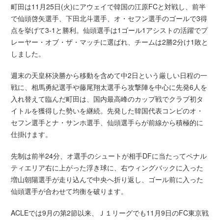
町田は11月25日(火)にアウェイで韓国の江原FCと対戦し、前半
で仙頭啓矢選手、下田北斗選手、オ・セフン選手のゴールで3得
点を挙げて3-1と勝利。仙頭選手は1ゴール1アシストの活躍でプ
レーヤー・オブ・ザ・マッチに選ばれ、チームは2勝2分け1敗と
しました。
週末の天皇杯決勝から移動を含めて中2日という厳しい日程の一
戦に、相馬勇紀選手や藤尾翔太選手ら攻撃陣を中心に先発6人を
入れ替えて臨んだ町田は、国内最高峰のカップ戦でクラブ初タ
イトルを獲得した勢いを継続。先発した韓国代表コンビのオ・
セフン選手とナ・サンホ選手、仙頭選手らが前線から積極的に
仕掛けます。
先制は前半24分、オ選手のシュートが相手DFに当たってペナル
ティエリア右に上がった浮き球に、右ウィングバックに入った
増山朝陽選手が走り込んで中央へ折り返し、ゴール前に入った
仙頭選手が合わせて均衡を破ります。
ACLEでは9月の第2節以来、Ｊ１リーグでも11月9日のFC東京戦