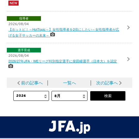
指導者
2026/08/04
【ホットピ！～HotTopic～】女性指導者を2倍にしたい～女性指導者が広
げる女子サッカーの未来～
選手育成
2026/08/04
2026/27年JFA・WEリーグ特別指定選手に柴田瞳選手（日本大）を認定
前の記事へ
│
一覧へ
│
次の記事へ