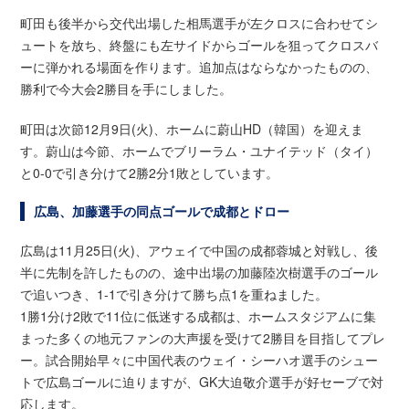
町田も後半から交代出場した相馬選手が左クロスに合わせてシ
ュートを放ち、終盤にも左サイドからゴールを狙ってクロスバ
ーに弾かれる場面を作ります。追加点はならなかったものの、
勝利で今大会2勝目を手にしました。
町田は次節12月9日(火)、ホームに蔚山HD（韓国）を迎えま
す。蔚山は今節、ホームでブリーラム・ユナイテッド（タイ）
と0-0で引き分けて2勝2分1敗としています。
広島、加藤選手の同点ゴールで成都とドロー
広島は11月25日(火)、アウェイで中国の成都蓉城と対戦し、後
半に先制を許したものの、途中出場の加藤陸次樹選手のゴール
で追いつき、1-1で引き分けて勝ち点1を重ねました。
1勝1分け2敗で11位に低迷する成都は、ホームスタジアムに集
まった多くの地元ファンの大声援を受けて2勝目を目指してプレ
ー。試合開始早々に中国代表のウェイ・シーハオ選手のシュー
トで広島ゴールに迫りますが、GK大迫敬介選手が好セーブで対
応します。