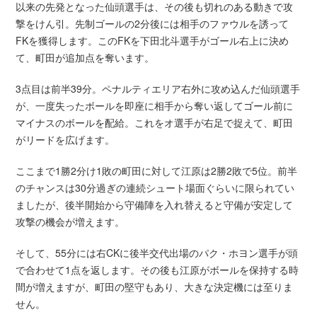
以来の先発となった仙頭選手は、その後も切れのある動きで攻
撃をけん引。先制ゴールの2分後には相手のファウルを誘って
FKを獲得します。このFKを下田北斗選手がゴール右上に決め
て、町田が追加点を奪います。
3点目は前半39分。ペナルティエリア右外に攻め込んだ仙頭選手
が、一度失ったボールを即座に相手から奪い返してゴール前に
マイナスのボールを配給。これをオ選手が右足で捉えて、町田
がリードを広げます。
ここまで1勝2分け1敗の町田に対して江原は2勝2敗で5位。前半
のチャンスは30分過ぎの連続シュート場面ぐらいに限られてい
ましたが、後半開始から守備陣を入れ替えると守備が安定して
攻撃の機会が増えます。
そして、55分には右CKに後半交代出場のパク・ホヨン選手が頭
で合わせて1点を返します。その後も江原がボールを保持する時
間が増えますが、町田の堅守もあり、大きな決定機には至りま
せん。