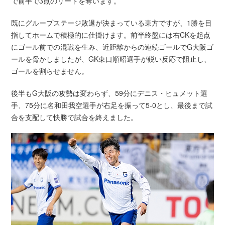
で前半で3点のリードを奪います。
既にグループステージ敗退が決まっている東方ですが、1勝を目
指してホームで積極的に仕掛けます。前半終盤には右CKを起点
にゴール前での混戦を生み、近距離からの連続ゴールでG大阪ゴ
ールを脅かしましたが、GK東口順昭選手が鋭い反応で阻止し、
ゴールを割らせません。
後半もG大阪の攻勢は変わらず、59分にデニス・ヒュメット選
手、75分に名和田我空選手が右足を振って5-0とし、最後まで試
合を支配して快勝で試合を終えました。