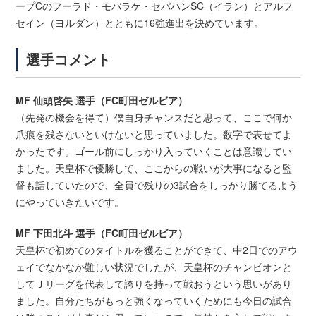
ープCのフーラド・モバラケ・セパハンSC（イラン）とアルフ
セイン（ヨルダン）とともに16強進出を決めています。
選手コメント
MF 仙頭啓矢 選手（FC町田ゼルビア）
（先発の機会を得て）僕自身チャンスだと思って、ここで何か
爪痕を残さないといけないと思っていました。数字で表せてよ
かったです。ゴール前にしっかり入っていくことは意識してい
ました。天皇杯で優勝して、ここからの戦いが大事になると監
督も話していたので、全員で残りの3試合をしっかり勝てるよう
にやっていきたいです。
MF 下田北斗 選手（FC町田ゼルビア）
天皇杯で初めてのタイトルを獲ることができて、中2日でのアウ
ェイでなかなか難しい状況でしたが、天皇杯のチャンピオンと
してＪリーグを代表して誇りを持って戦おうという思いがあり
ました。自分たちがもっと強くなっていくためにも今日の試合