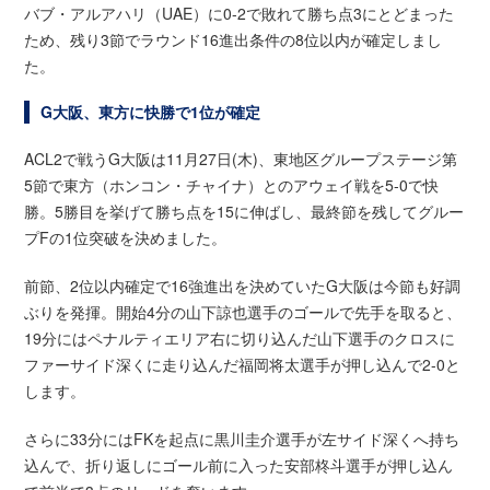
バブ・アルアハリ（UAE）に0-2で敗れて勝ち点3にとどまった
ため、残り3節でラウンド16進出条件の8位以内が確定しまし
た。
G大阪、東方に快勝で1位が確定
ACL2で戦うG大阪は11月27日(木)、東地区グループステージ第
5節で東方（ホンコン・チャイナ）とのアウェイ戦を5-0で快
勝。5勝目を挙げて勝ち点を15に伸ばし、最終節を残してグルー
プFの1位突破を決めました。
前節、2位以内確定で16強進出を決めていたG大阪は今節も好調
ぶりを発揮。開始4分の山下諒也選手のゴールで先手を取ると、
19分にはペナルティエリア右に切り込んだ山下選手のクロスに
ファーサイド深くに走り込んだ福岡将太選手が押し込んで2-0と
します。
さらに33分にはFKを起点に黒川圭介選手が左サイド深くへ持ち
込んで、折り返しにゴール前に入った安部柊斗選手が押し込ん