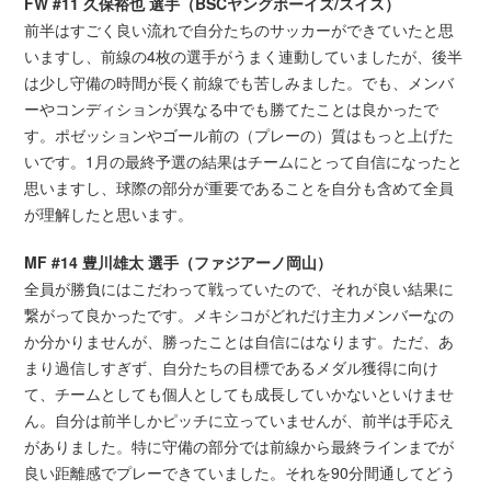
FW #11 久保裕也 選手（BSCヤングボーイズ/スイス）
前半はすごく良い流れで自分たちのサッカーができていたと思
いますし、前線の4枚の選手がうまく連動していましたが、後半
は少し守備の時間が長く前線でも苦しみました。でも、メンバ
ーやコンディションが異なる中でも勝てたことは良かったで
す。ポゼッションやゴール前の（プレーの）質はもっと上げた
いです。1月の最終予選の結果はチームにとって自信になったと
思いますし、球際の部分が重要であることを自分も含めて全員
が理解したと思います。
MF #14 豊川雄太 選手（ファジアーノ岡山）
全員が勝負にはこだわって戦っていたので、それが良い結果に
繋がって良かったです。メキシコがどれだけ主力メンバーなの
か分かりませんが、勝ったことは自信にはなります。ただ、あ
まり過信しすぎず、自分たちの目標であるメダル獲得に向け
て、チームとしても個人としても成長していかないといけませ
ん。自分は前半しかピッチに立っていませんが、前半は手応え
がありました。特に守備の部分では前線から最終ラインまでが
良い距離感でプレーできていました。それを90分間通してどう