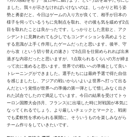
ました。我々が示さなければいけないのは、しっかりと戦う姿
勢と勇姿だと。今日はゲームの入り方が良くて、相手が日本の
様子を伺っているうちに先制点を取れ、その後も気を緩めず2点
目を取れたことは良かったです。しっかりとした意欲と、アク
シデントに見舞われても少しでもコンディションを高めようと
する意識が上手く作用したゲームだったと思います。後半、守
から攻（という切り替えの速さ）で3点目を仕留められれば出来
過ぎな内容だったと思いますが、1点取られるくらいの方が締ま
って次に進めると思います。世界での戦いへの準備として良い
トレーニングができました。選手たちには最終予選で得た自信
を感じましたし、アジアの戦いからいよいよ世界へ打って出る
んだという覚悟が世界への準備の第一弾として惜しみなく出さ
れた試合でしたので満足しています。今日の結果を受けてトゥ
ーロン国際大会(5月、フランス)に出場した時に対戦国が本気に
なってくれるでしょう。より厳しいチェックとマークと、戦術
でも柔軟性を求められる展開に、そういうものを楽しみながら
チーム作りをしていきたいです。