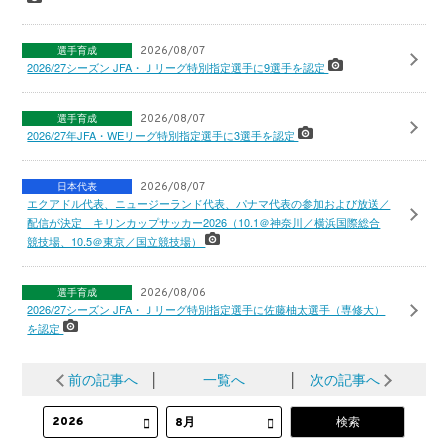
選手育成
2026/08/07
2026/27シーズン JFA・Ｊリーグ特別指定選手に9選手を認定
選手育成
2026/08/07
2026/27年JFA・WEリーグ特別指定選手に3選手を認定
日本代表
2026/08/07
エクアドル代表、ニュージーランド代表、パナマ代表の参加および放送／
配信が決定 キリンカップサッカー2026（10.1＠神奈川／横浜国際総合
競技場、10.5＠東京／国立競技場）
選手育成
2026/08/06
2026/27シーズン JFA・Ｊリーグ特別指定選手に佐藤柚太選手（専修大）
を認定
前の記事へ
│
一覧へ
│
次の記事へ