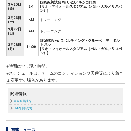
国際親善試合 vs U-23メキシコ代表
3月25日
2-1
[リオ・マイオールスタジアム（ポルトガル／リスボ
(金)
ン）]
3月26日
AM
トレーニング
(土)
3月27日
AM
トレーニング
(日)
練習試合 vs スポルティング・クルーベ・デ・ポル
3月28日
トガル
14:00
(月)
[リオ・マイオールスタジアム（ポルトガル／リスボ
ン）]
※時間は全て現地時間。
※スケジュールは、チームのコンディションや天候等により急き
ょ変更する場合があります。
関連情報
国際親善試合
U-23日本代表
関連ニュース