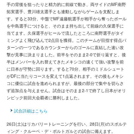
手の背後を狙ったりと精力的に前線で動き、両サイドのMF南野
拓実選手、豊川雄太選手とも連動しながらゲームを支配しま
す。すると33分、中盤でMF遠藤航選手が相手から奪ったボール
を中島選手につけると、そのまま持ち出して前線の久保選手に
当てます。久保選手がヒールで流したところに南野選手がタイ
ミングよく飛び込んで2点目を獲得。このチームが目指す得点パ
ターンの一つであるカウンターからのゴールに直結した速い攻
撃が見事に決まりました。前半をそのまま2-0で折り返すと、後
半はメンバーを入れ替えてきたメキシコの速くて強い攻撃を前
に日本が守勢に回ります。すると70分、相手のミドルシュート
がDFに当たりコースを変えて1点返されます。その後もメキシ
コに優位に試合を進められますが、最後の部分で集中を切らさ
ず追加点を与えません。試合はそのまま2-1で終了し日本がオリ
ンピック前回大会覇者に勝利しました。
試合詳細はこちら
26日(土)はリカバリートレーニングを行い、28日(月)のスポルテ
ィング・クルーベ・デ・ポルトガルとの試合に備えます。