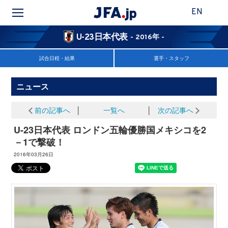
EN
U-23日本代表
- 2016年 -
試合日程・結果
選手・スタッフ
ニュース
前の記事へ
│
一覧へ
│
次の記事へ
U-23日本代表 ロンドン五輪優勝国メキシコを2
－1で撃破！
2016年03月26日