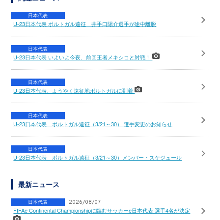
日本代表
U-23日本代表 ポルトガル遠征 井手口陽介選手が途中離脱
日本代表
U-23日本代表 いよいよ今夜、前回王者メキシコと対戦！
日本代表
U-23日本代表、ようやく遠征地ポルトガルに到着
日本代表
U-23日本代表 ポルトガル遠征（3/21～30） 選手変更のお知らせ
日本代表
U-23日本代表 ポルトガル遠征（3/21～30）メンバー・スケジュール
最新ニュース
日本代表
2026/08/07
FIFAe Continental Championshipに臨むサッカーe日本代表 選手4名が決定