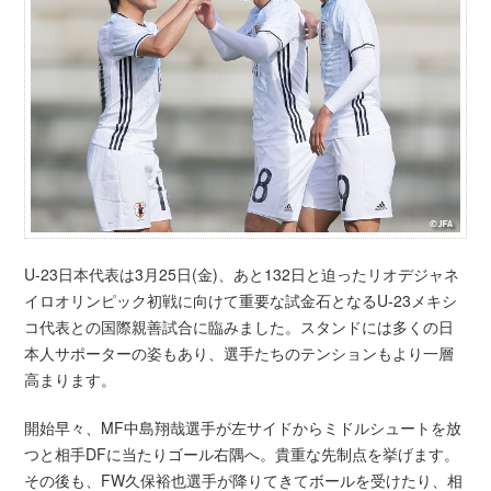
U-23日本代表は3月25日(金)、あと132日と迫ったリオデジャネ
イロオリンピック初戦に向けて重要な試金石となるU-23メキシ
コ代表との国際親善試合に臨みました。スタンドには多くの日
本人サポーターの姿もあり、選手たちのテンションもより一層
高まります。
開始早々、MF中島翔哉選手が左サイドからミドルシュートを放
つと相手DFに当たりゴール右隅へ。貴重な先制点を挙げます。
その後も、FW久保裕也選手が降りてきてボールを受けたり、相