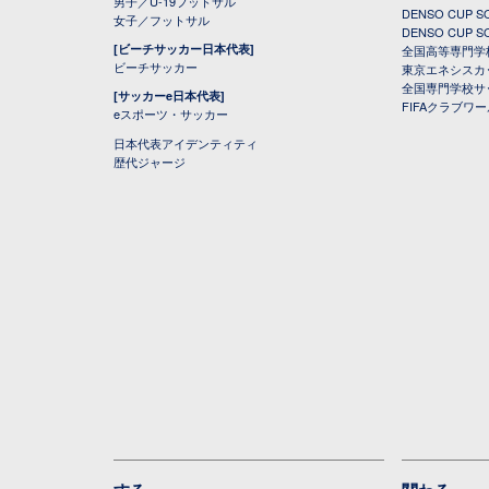
男子／U-19フットサル
DENSO CUP
女子／フットサル
DENSO CUP
[ビーチサッカー日本代表]
全国高等専門学
ビーチサッカー
東京エネシスカ
全国専門学校サ
[サッカーe日本代表]
FIFAクラブワ
eスポーツ・サッカー
日本代表アイデンティティ
歴代ジャージ