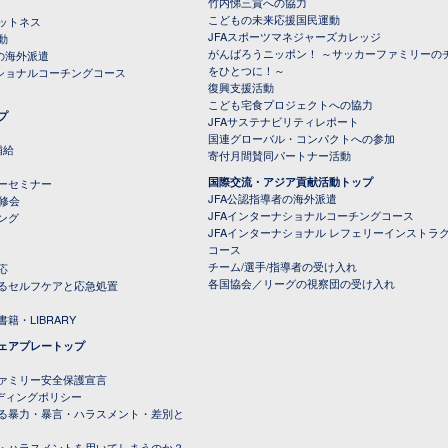
竹内悌三賞への協力
こどもの未来応援国民運動
ットネス
JFAスポーツマネジャーズカレッジ
動
がんばろうニッポン！ ～サッカーファミリーの
の海外派遣
をひとつに！～
ナショナルコーチングコース
復興支援活動
こども宅食プロジェクトへの協力
プ
JFAサステナビリティレポート
（PDFファイル）
国連グローバル・コンパクトへの参加
補給
寄付月間賛同パートナー活動
国際交流・アジア貢献活動トップ
ーセミナー
JFA公認指導者の海外派遣
研修会
JFAインターナショナルコーチングコース
ング
JFAインターナショナル レフェリーインストラ
コース
チーム/選手/指導者の受け入れ
応
各国協会／リーグの視察団の受け入れ
るセルフケアと応急処置
籍・LIBRARY
ェアプレートップ
ファミリー安全保護宣言
ーディングポリシー
る暴力・暴言・ハラスメント・差別と
・ハラスメントを用いてしまうのか？