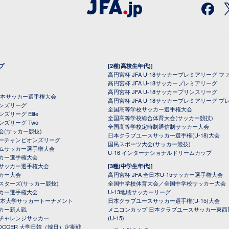
プ
[2種(高校生年代)]
高円宮杯 JFA U-18サッカープレミアリーグ フ
高円宮杯 JFA U-18サッカープレミアリーグ
高円宮杯 JFA U-18サッカープリンスリーグ
全日本サッカー選手権大会
高円宮杯 JFA U-18サッカープレミアリーグ プ
オンズリーグ
全国高等学校サッカー選手権大会
ズリーグ Elite
全国高等学校総合体育大会(サッカー競技)
ンズリーグ Two
全国高等学校定時制通信制サッカー大会
会(サッカー競技)
日本クラブユースサッカー選手権(U-18)大会
ーチャンピオンズリーグ
国民スポーツ大会(サッカー競技)
ムサッカー選手権大会
U-16 インターナショナルドリームカップ
カー選手権大会
サッカー選手権大会
[3種(中学生年代)]
カー大会
高円宮杯 JFA 全日本U-15サッカー選手権大会
スターズ(サッカー競技)
全国中学校体育大会／全国中学校サッカー大会
カー選手権大会
U-13地域サッカーリーグ
日本大学サッカートーナメント
日本クラブユースサッカー選手権(U-15)大会
カー新人戦
メニコンカップ 日本クラブユースサッカー東西
チャレンジサッカー
(U-15)
 SOCCER 大学日韓（韓日）定期戦