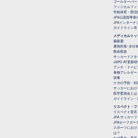
ゴールキーパー
フィジカルフィ
学校体育・部活
JFA公認指導者
JFAインター
ガイドライン等
メディカルトッ
脳振盪
暑熱対策･水分
救命救急
サッカードクタ
JSPO AT更新
アンチ・ドーピ
食物アレルギー
栄養
ケガの予防・対
サッカーにおけ
医学委員会とは
ガイドライン・書
リスペクト・フ
リスペクト宣言
JFA サッカー
JFAセーフガ
スポーツにおけ
は？
なぜ暴力・暴言