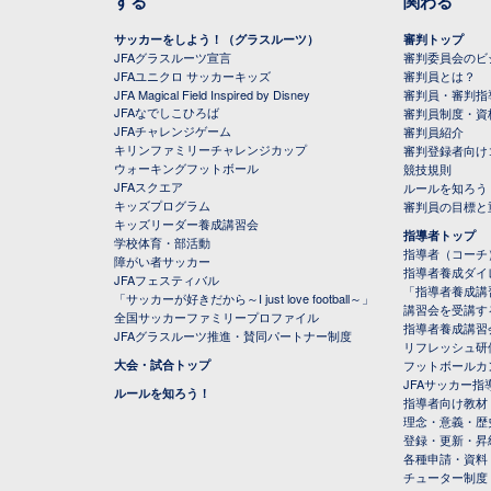
する
関わる
サッカーをしよう！（グラスルーツ）
審判トップ
JFAグラスルーツ宣言
審判委員会のビジ
JFAユニクロ サッカーキッズ
審判員とは？
JFA Magical Field Inspired by Disney
審判員・審判指
JFAなでしこひろば
審判員制度・資
JFAチャレンジゲーム
審判員紹介
キリンファミリーチャレンジカップ
審判登録者向け
ウォーキングフットボール
競技規則
JFAスクエア
ルールを知ろう
キッズプログラム
審判員の目標と
キッズリーダー養成講習会
指導者トップ
学校体育・部活動
指導者（コーチ
障がい者サッカー
指導者養成ダイ
JFAフェスティバル
「指導者養成講
「サッカーが好きだから～I just love football～」
講習会を受講す
全国サッカーファミリープロファイル
指導者養成講習
JFAグラスルーツ推進・賛同パートナー制度
リフレッシュ研
大会・試合トップ
フットボールカ
JFAサッカー指導
ルールを知ろう！
指導者向け教材
理念・意義・歴
登録・更新・昇
各種申請・資料
チューター制度