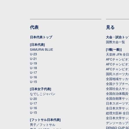
代表
見る
日本代表トップ
大会・試合トッ
国際大会一覧
[日本代表]
SAMURAI BLUE
[1種(一般)]
U-23
天皇杯 JFA 
U-21
AFCチャンピ
U-19
AFCチャンピオン
U-18
AFCチャンピオ
U-17
国民スポーツ大
U-16
全国地域サッカ
U-15
全国クラブチー
全国社会人サッ
[日本女子代表]
全国自治体職員
なでしこジャパン
全国自衛隊サッ
U-20
U-17
日本スポーツマ
U-16
全日本大学サッ
U-15
総理大臣杯 全
全日本大学サッ
[フットサル日本代表]
デンソーカップ
男子／フットサル
DENSO CUP