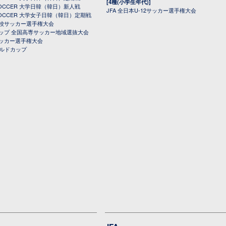
[4種(小学生年代)]
 SOCCER 大学日韓（韓日）新人戦
JFA 全日本U-12サッカー選手権大会
 SOCCER 大学女子日韓（韓日）定期戦
校サッカー選手権大会
ップ 全国高専サッカー地域選抜大会
ッカー選手権大会
ールドカップ