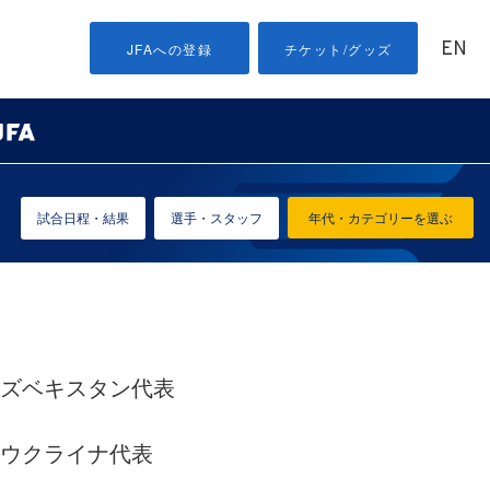
EN
JFAへの登録
チケット/グッズ
試合日程・結果
選手・スタッフ
年代・カテゴリーを選ぶ
U-23ウズベキスタン代表
U-21ウクライナ代表