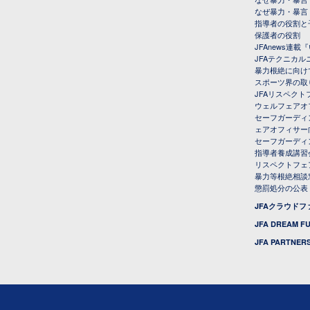
なぜ暴力・暴言
指導者の役割と
保護者の役割
JFAnews連
JFAテクニカ
暴力根絶に向け
スポーツ界の取
JFAリスペク
ウェルフェアオ
セーフガーディ
ェアオフィサー
セーフガーディ
指導者養成講習
リスペクトフェ
暴力等根絶相談
懲罰処分の公表
JFAクラウド
JFA DREAM F
JFA PARTNERS