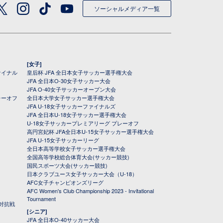
ソーシャルメディア一覧
[女子]
ァイナル
皇后杯 JFA 全日本女子サッカー選手権大会
JFA 全日本O-30女子サッカー大会
JFA O-40女子サッカーオープン大会
レーオフ
全日本大学女子サッカー選手権大会
JFA U-18女子サッカーファイナルズ
JFA 全日本U-18女子サッカー選手権大会
U-18女子サッカープレミアリーグ プレーオフ
高円宮妃杯 JFA全日本U-15女子サッカー選手権大会
JFA U-15女子サッカーリーグ
全日本高等学校女子サッカー選手権大会
全国高等学校総合体育大会(サッカー競技)
国民スポーツ大会(サッカー競技)
日本クラブユース女子サッカー大会（U-18）
AFC女子チャンピオンズリーグ
AFC Women's Club Championship 2023 - Invitational
Tournament
対抗戦
[シニア]
JFA 全日本O-40サッカー大会