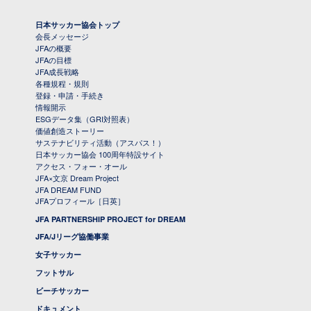
日本サッカー協会トップ
会長メッセージ
JFAの概要
JFAの目標
JFA成長戦略
各種規程・規則
登録・申請・手続き
情報開示
ESGデータ集（GRI対照表）
価値創造ストーリー
サステナビリティ活動（アスパス！）
日本サッカー協会 100周年特設サイト
アクセス・フォー・オール
JFA×文京 Dream Project
JFA DREAM FUND
JFAプロフィール［日英］
JFA PARTNERSHIP PROJECT for DREAM
JFA/Jリーグ協働事業
女子サッカー
フットサル
ビーチサッカー
ドキュメント