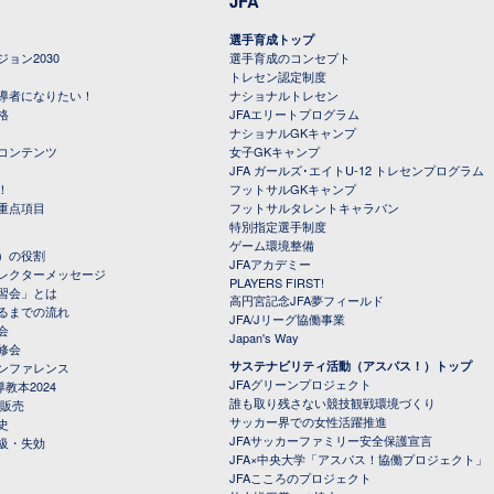
JFA
選手育成トップ
ョン2030
選手育成のコンセプト
トレセン認定制度
導者になりたい！
ナショナルトレセン
格
JFAエリートプログラム
ナショナルGKキャンプ
コンテンツ
女子GKキャンプ
JFA ガールズ･エイトU-12 トレセンプログラム
！
フットサルGKキャンプ
重点項目
フットサルタレントキャラバン
特別指定選手制度
ゲーム環境整備
）の役割
JFAアカデミー
レクターメッセージ
PLAYERS FIRST!
習会」とは
高円宮記念JFA夢フィールド
るまでの流れ
JFA/Jリーグ協働事業
会
Japan's Way
修会
サステナビリティ活動（アスパス！）トップ
ンファレンス
JFAグリーンプロジェクト
教本2024
誰も取り残さない競技観戦環境づくり
 販売
サッカー界での女性活躍推進
史
JFAサッカーファミリー安全保護宣言
級・失効
JFA×中央大学「アスパス！協働プロジェクト」
JFAこころのプロジェクト