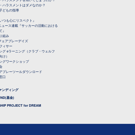
・ハラスメントはダメなのか？
子どもの指導
載『いつも心にリスペクト』
ルニュース連載『サッカーの活動における
て』
り組み
トフェアプレーデイズ
フィサー
ング eラーニング（クラブ・ウェルフ
向け）
ングワークショップ
会
アプレーツールダウンロード
窓口
ファンディング
UND(基金)
HIP PROJECT for DREAM