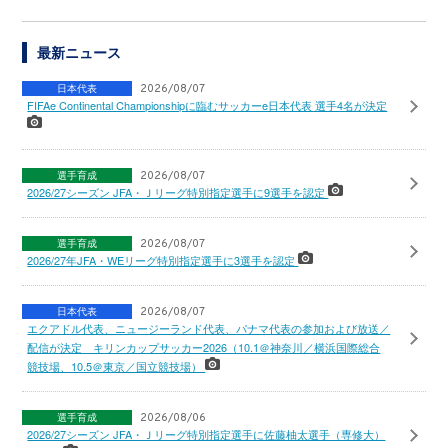
最新ニュース
日本代表
2026/08/07
FIFAe Continental Championshipに臨むサッカーe日本代表 選手4名が決定
選手育成
2026/08/07
2026/27シーズン JFA・Ｊリーグ特別指定選手に9選手を認定
選手育成
2026/08/07
2026/27年JFA・WEリーグ特別指定選手に3選手を認定
日本代表
2026/08/07
エクアドル代表、ニュージーランド代表、パナマ代表の参加および放送／
配信が決定 キリンカップサッカー2026（10.1＠神奈川／横浜国際総合
競技場、10.5＠東京／国立競技場）
選手育成
2026/08/06
2026/27シーズン JFA・Ｊリーグ特別指定選手に佐藤柚太選手（専修大）