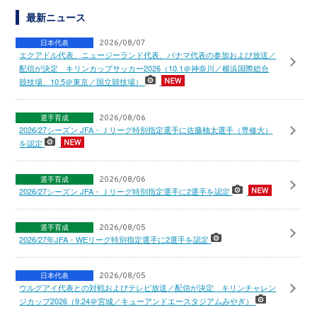
最新ニュース
日本代表
2026/08/07
エクアドル代表、ニュージーランド代表、パナマ代表の参加および放送／
配信が決定 キリンカップサッカー2026（10.1＠神奈川／横浜国際総合
競技場、10.5＠東京／国立競技場）
選手育成
2026/08/06
2026/27シーズン JFA・Ｊリーグ特別指定選手に佐藤柚太選手（専修大）
を認定
選手育成
2026/08/06
2026/27シーズン JFA・Ｊリーグ特別指定選手に2選手を認定
選手育成
2026/08/05
2026/27年JFA・WEリーグ特別指定選手に2選手を認定
日本代表
2026/08/05
ウルグアイ代表との対戦およびテレビ放送／配信が決定 キリンチャレン
ジカップ2026（9.24＠宮城／キューアンドエースタジアムみやぎ）