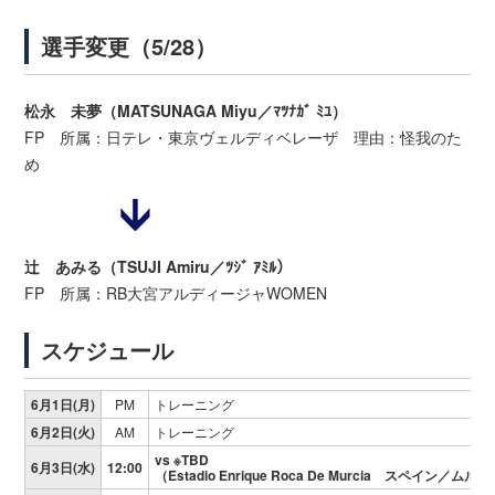
選手変更（5/28）
松永 未夢（MATSUNAGA Miyu／ﾏﾂﾅｶﾞ ﾐﾕ）
FP 所属：日テレ・東京ヴェルディベレーザ 理由：怪我のた
め
辻 あみる（TSUJI Amiru／ﾂｼﾞ ｱﾐﾙ）
FP 所属：RB大宮アルディージャWOMEN
スケジュール
6月1日(月)
PM
トレーニング
6月2日(火)
AM
トレーニング
vs ※TBD
6月3日(水)
12:00
（Estadio Enrique Roca De Murcia スペイン／ムル