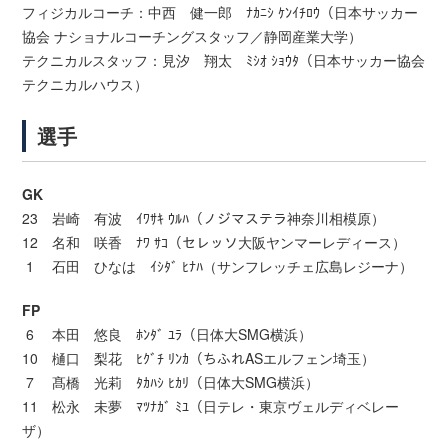
フィジカルコーチ：中西 健一郎 ﾅｶﾆｼ ｹﾝｲﾁﾛｳ（日本サッカー
協会 ナショナルコーチングスタッフ／静岡産業大学）
テクニカルスタッフ：見汐 翔太 ﾐｼｵ ｼｮｳﾀ（日本サッカー協会
テクニカルハウス）
選手
GK
23 岩崎 有波 ｲﾜｻｷ ｳﾙﾊ（ノジマステラ神奈川相模原）
12 名和 咲香 ﾅﾜ ｻｺ（セレッソ大阪ヤンマーレディース）
1 石田 ひなは ｲｼﾀﾞ ﾋﾅﾊ（サンフレッチェ広島レジーナ）
FP
6 本田 悠良 ﾎﾝﾀﾞ ﾕﾗ（日体大SMG横浜）
10 樋口 梨花 ﾋｸﾞﾁ ﾘﾝｶ（ちふれASエルフェン埼玉）
7 髙橋 光莉 ﾀｶﾊｼ ﾋｶﾘ（日体大SMG横浜）
11 松永 未夢 ﾏﾂﾅｶﾞ ﾐﾕ（日テレ・東京ヴェルディベレー
ザ）