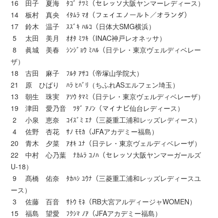
16 田子 夏海 ﾀｺﾞ ﾅﾂﾐ（セレッソ大阪ヤンマーレディース）
14 板村 真央 ｲﾀﾑﾗ ﾏｵ（フェイエノールト／オランダ）
17 鈴木 温子 ｽｽﾞｷ ﾊﾙｺ（日体大SMG横浜）
5 太田 美月 ｵｵﾀ ﾐﾂｷ（INAC神戸レオネッサ）
8 眞城 美春 ｼﾝｼﾞｮｳ ﾐﾊﾙ（日テレ・東京ヴェルディベレー
ザ）
18 古田 麻子 ﾌﾙﾀ ｱｻｺ（帝塚山学院大）
21 原 ひばり ﾊﾗ ﾋﾊﾞﾘ（ちふれASエルフェン埼玉）
13 朝生 珠実 ｱｿｳ ﾀﾏﾐ（日テレ・東京ヴェルディベレーザ）
19 津田 愛乃音 ﾂﾀﾞ ｱﾉﾝ（マイナビ仙台レディース）
2 小泉 恵奈 ｺｲｽﾞﾐ ｴﾅ（三菱重工浦和レッズレディース）
4 佐野 杏花 ｻﾉ ﾓﾓｶ（JFAアカデミー福島）
20 青木 夕菜 ｱｵｷ ﾕﾅ（日テレ・東京ヴェルディベレーザ）
22 中村 心乃葉 ﾅｶﾑﾗ ｺﾉﾊ（セレッソ大阪ヤンマーガールズ
U-18）
9 髙橋 佑奈 ﾀｶﾊｼ ﾕｳﾅ（三菱重工浦和レッズレディースユ
ース）
3 佐藤 百音 ｻﾄｳ ﾓﾈ（RB大宮アルディージャWOMEN）
15 福島 望愛 ﾌｸｼﾏ ﾉｱ（JFAアカデミー福島）