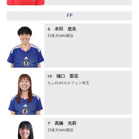
FP
6 本田 悠良
日体大SMG横浜
10 樋口 梨花
ちふれASエルフェン埼玉
7 髙橋 光莉
日体大SMG横浜