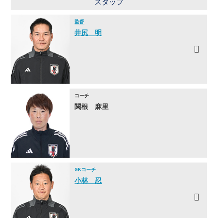
スタッフ
監督
井尻 明
コーチ
関根 麻里
GKコーチ
小林 忍