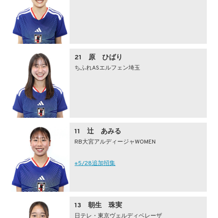
21 原 ひばり
ちふれASエルフェン埼玉
11 辻 あみる
RB大宮アルディージャWOMEN
※5/28追加招集
13 朝生 珠実
日テレ・東京ヴェルディベレーザ