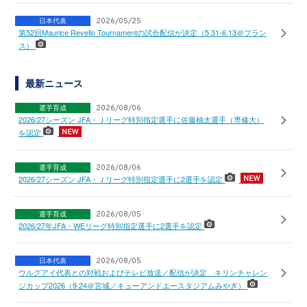
日本代表
2026/05/25
第52回Maurice Revello Tournamentの試合配信が決定（5.31-6.13＠フラン
ス）
最新ニュース
選手育成
2026/08/06
2026/27シーズン JFA・Ｊリーグ特別指定選手に佐藤柚太選手（専修大）
を認定
選手育成
2026/08/06
2026/27シーズン JFA・Ｊリーグ特別指定選手に2選手を認定
選手育成
2026/08/05
2026/27年JFA・WEリーグ特別指定選手に2選手を認定
日本代表
2026/08/05
ウルグアイ代表との対戦およびテレビ放送／配信が決定 キリンチャレン
ジカップ2026（9.24＠宮城／キューアンドエースタジアムみやぎ）