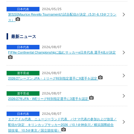
日本代表
2026/05/25
第52回Maurice Revello Tournamentの試合配信が決定（5.31-6.13＠フラン
ス）
最新ニュース
日本代表
2026/08/07
FIFAe Continental Championshipに臨むサッカーe日本代表 選手4名が決定
選手育成
2026/08/07
2026/27シーズン JFA・Ｊリーグ特別指定選手に9選手を認定
選手育成
2026/08/07
2026/27年JFA・WEリーグ特別指定選手に3選手を認定
日本代表
2026/08/07
エクアドル代表、ニュージーランド代表、パナマ代表の参加および放送／
配信が決定 キリンカップサッカー2026（10.1＠神奈川／横浜国際総合
競技場、10.5＠東京／国立競技場）