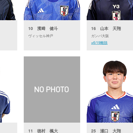
10 濱﨑 健斗
16 山本 天翔
ヴィッセル神戸
ガンバ大阪
※6/19離脱
25 瀬口 大翔
11 徳村 楓大