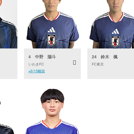
4 中野 陽斗
24 鈴木 楓
いわきFC
FC東京
※6/15離脱