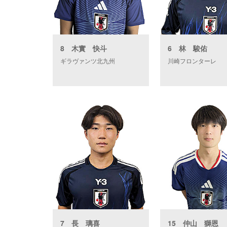
8 木實 快斗
6 林 駿佑
ギラヴァンツ北九州
川崎フロンターレ
7 長 璃喜
15 仲山 獅恩