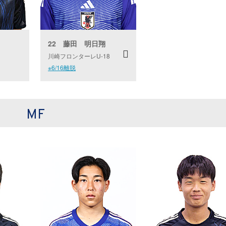
22 藤田 明日翔
川崎フロンターレU-18
※6/16離脱
MF