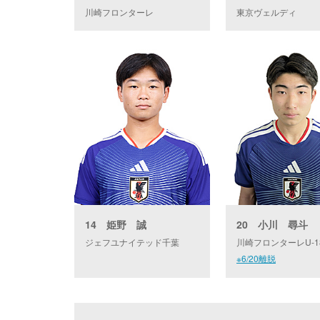
川崎フロンターレ
東京ヴェルディ
14 姫野 誠
20 小川 尋斗
ジェフユナイテッド千葉
川崎フロンターレU-1
※6/20離脱