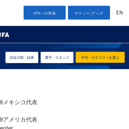
EN
JFAへの登録
チケット/グッズ
試合日程・結果
選手・スタッフ
年代・カテゴリーを選ぶ
 U-19メキシコ代表
 U-19アメリカ代表
enter