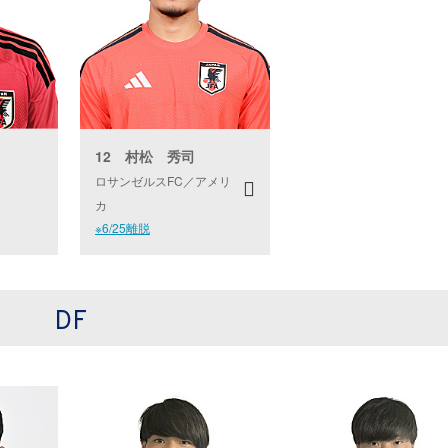
12 村松 秀司
ロサンゼルスFC／アメリ
カ
※6/25離脱
DF