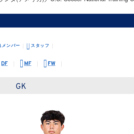
集メンバー
スタッフ
DF
MF
FW
GK