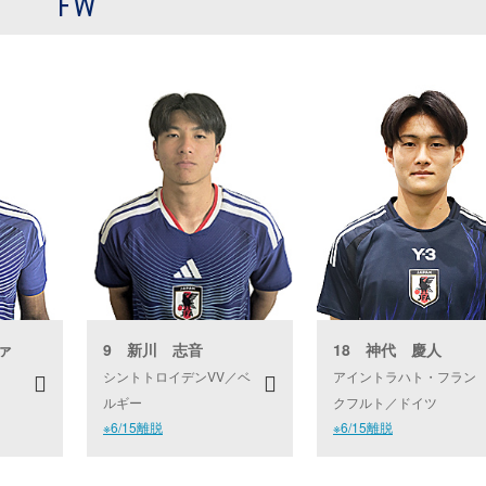
FW
ァ
9 新川 志音
18 神代 慶人
シントトロイデンVV／ベ
アイントラハト・フラン
ルギー
クフルト／ドイツ
※6/15離脱
※6/15離脱