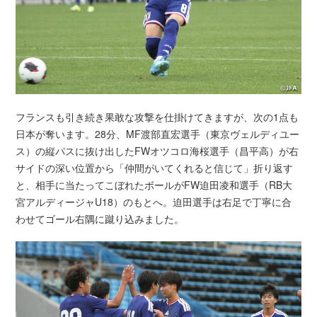
フランスも引き続き果敢な攻撃を仕掛けてきますが、次の1点も
日本が奪います。28分、MF渡部直宏選手（東京ヴェルディユー
ス）の縦パスに抜け出したFWオツコロ海桜選手（昌平高）が右
サイドの深い位置から「仲間がいてくれると信じて」折り返す
と、相手に当たってこぼれたボールがFW迫田凌和選手（RB大
宮アルディージャU18）のもとへ。迫田選手は右足で丁寧に合
わせてゴール右隅に蹴り込みました。