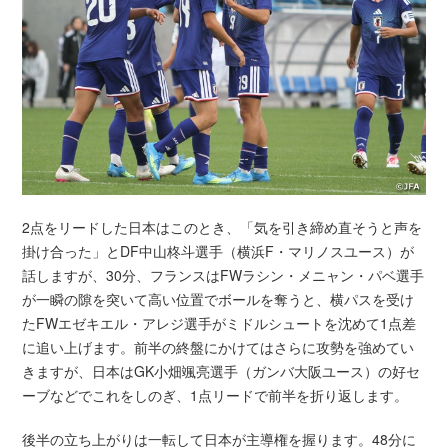
2点をリードした日本はこのとき、「気を引き締め直そうと声を
掛け合った」とDF中山柊斗選手（横浜F・マリノスユース）が
話しますが、30分、フランスはFWラシン・メニャン・パベ選手
が一瞬の隙を突いて高い位置でボールを奪うと、横パスを受け
たFWエゼキエル・アレジ選手がミドルシュートを沈めて1点差
に追い上げます。前半の終盤にかけてはさらに攻勢を強めてい
きますが、日本はGK小畑颯亮選手（ガンバ大阪ユース）の好セ
ーブなどでこれをしのぎ、1点リードで前半を折り返します。
後半の立ち上がりは一転して日本が主導権を握ります。48分に