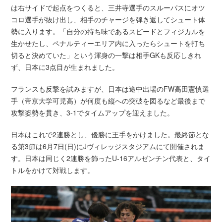
は右サイドで起点をつくると、三井寺選手のスルーパスにオツ
コロ選手が抜け出し、相手のチャージを弾き返してシュート体
勢に入ります。「自分の持ち味であるスピードとフィジカルを
生かせたし、ペナルティーエリア内に入ったらシュートを打ち
切ると決めていた」という渾身の一撃は相手GKも反応しきれ
ず、日本に3点目が生まれました。
フランスも反撃を試みますが、日本は途中出場のFW高田憲慎選
手（帝京大学可児高）が何度も縦への突破を図るなど最後まで
攻撃姿勢を貫き、3-1でタイムアップを迎えました。
日本はこれで2連勝とし、優勝に王手をかけました。最終節とな
る第3節は6月7日(日)にJヴィレッジスタジアムにて開催されま
す。日本は同じく2連勝を飾ったU-16アルゼンチン代表と、タイ
トルをかけて対戦します。