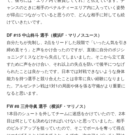
ャンスのときに相手のペナルティーエリア内に入っていく姿勢
が得点につながっていると思うので、どんな相手に対しても続
けていきたいです。
DF #15 中山柊斗 選手（横浜F・マリノスユース）
自分たちが先制し、2点をリードした段階で「いったん気を引き
締め直そう」と声をかけ合ったのですが、直後に自分のポジシ
ョニングミスなどから失点してしまいました。そこから立て直
すために声をかけ合い、それ以上の失点を防いで後半につなげ
られたことは良かったです。日本では対戦できないような身体
能力を持つ選手と競り合えたことは非常に良い経験になりまし
た。アルゼンチン戦は1対1の局面や体を張る守備がより重要に
なると思います。
FW #8 三井寺眞 選手（横浜F・マリノス）
1本目のシュートを外してチームに迷惑をかけていたので、2本
目は何としても決めなければいけないと思っていました。相手
のビルドアップを狙っていたので、そこでボールを奪って得点
につなげることができてよかったです。次のアルゼンチン戦は