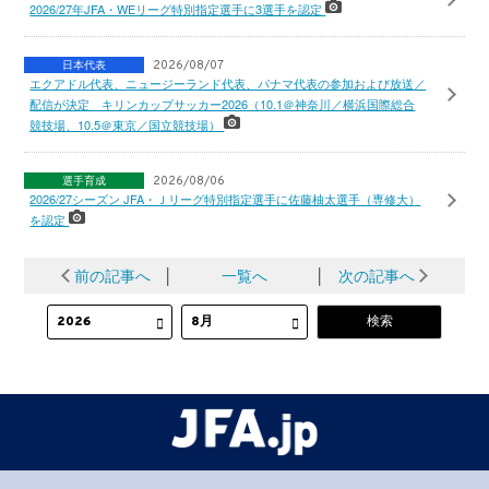
2026/27年JFA・WEリーグ特別指定選手に3選手を認定
日本代表
2026/08/07
エクアドル代表、ニュージーランド代表、パナマ代表の参加および放送／
配信が決定 キリンカップサッカー2026（10.1＠神奈川／横浜国際総合
競技場、10.5＠東京／国立競技場）
選手育成
2026/08/06
2026/27シーズン JFA・Ｊリーグ特別指定選手に佐藤柚太選手（専修大）
を認定
前の記事へ
│
一覧へ
│
次の記事へ