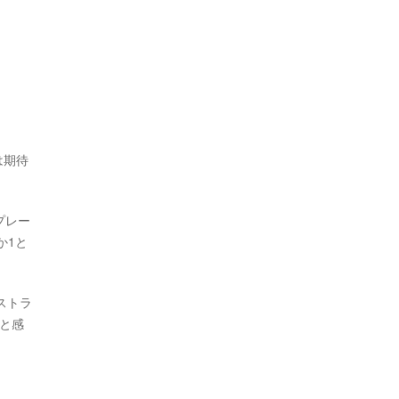
は期待
プレー
か1と
ストラ
と感