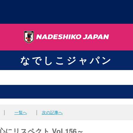
なでしこジャパン
│
一覧へ
│
次の記事へ
リスペクト Vol.156～