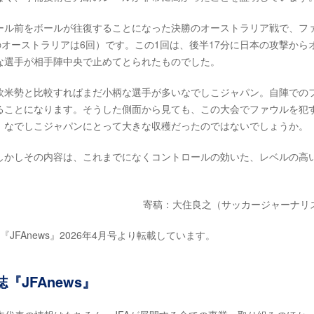
ール前をボールが往復することになった決勝のオーストラリア戦で、フ
のオーストラリアは6回）です。この1回は、後半17分に日本の攻撃から
な選手が相手陣中央で止めてとられたものでした。
欧米勢と比較すればまだ小柄な選手が多いなでしこジャパン。自陣での
ることになります。そうした側面から見ても、この大会でファウルを犯
、なでしこジャパンにとって大きな収穫だったのではないでしょうか。
しかしその内容は、これまでになくコントロールの効いた、レベルの高
寄稿：大住良之（サッカージャーナリ
FAnews』2026年4月号より転載しています。
JFAnews』