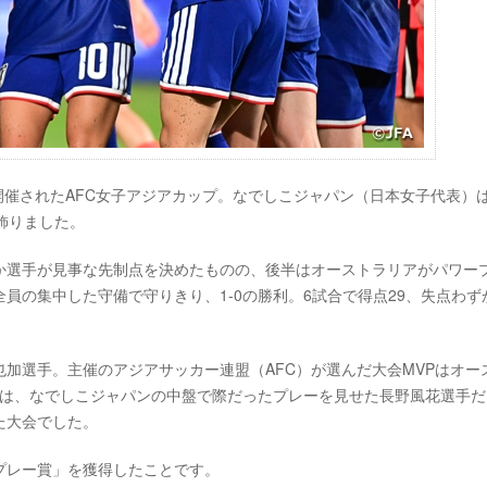
に開催されたAFC女子アジアカップ。なでしこジャパン（日本女子代表）
飾りました。
か選手が見事な先制点を決めたものの、後半はオーストラリアがパワー
員の集中した守備で守りきり、1-0の勝利。6試合で得点29、失点わず
也加選手。主催のアジアサッカー連盟（AFC）が選んだ大会MVPはオー
ては、なでしこジャパンの中盤で際だったプレーを見せた長野風花選手だ
た大会でした。
プレー賞」を獲得したことです。