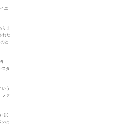
、イエ
ありま
された
ものと
均
シスタ
という
、ファ
（1試
パンの
。