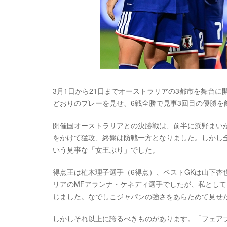
3月1日から21日までオーストラリアの3都市を舞台
どおりのプレーを見せ、6戦全勝で見事3回目の優勝を
開催国オーストラリアとの決勝戦は、前半に浜野まい
をかけて猛攻、終盤は防戦一方となりました。しかし全
いう見事な「女王ぶり」でした。
得点王は植木理子選手（6得点）、ベストGKは山下杏
リアのMFアランナ・ケネディ選手でしたが、私とし
じました。なでしこジャパンの強さをあらためて見せ
しかしそれ以上に誇るべきものがあります。「フェア