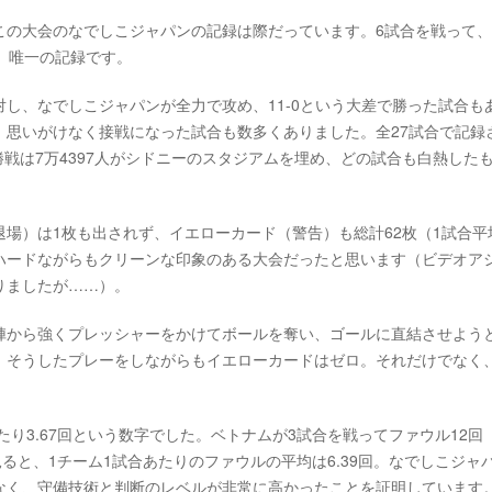
この大会のなでしこジャパンの記録は際だっています。6試合を戦って
、唯一の記録です。
し、なでしこジャパンが全力で攻め、11-0という大差で勝った試合も
、思いがけなく接戦になった試合も数多くありました。全27試合で記録
、決勝戦は7万4397人がシドニーのスタジアムを埋め、どの試合も白熱した
場）は1枚も出されず、イエローカード（警告）も総計62枚（1試合平
、ハードながらもクリーンな印象のある大会だったと思います（ビデオア
りましたが……）。
陣から強くプレッシャーをかけてボールを奪い、ゴールに直結させよう
、そうしたプレーをしながらもイエローカードはゼロ。それだけでなく
たり3.67回という数字でした。ベトナムが3試合を戦ってファウル12回
ると、1チーム1試合あたりのファウルの平均は6.39回。なでしこジャ
はなく、守備技術と判断のレベルが非常に高かったことを証明しています