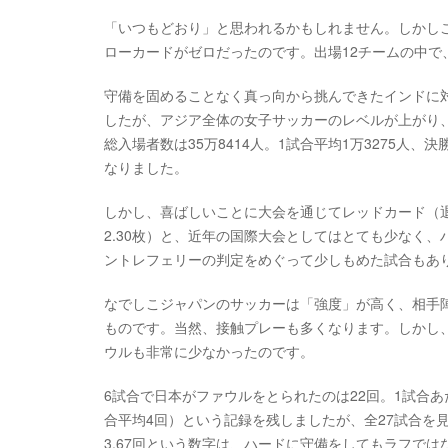
「いつもどおり」と思われるかもしれません。しかし
ローカードがゼロだったのです。出場12チームの中で
守備を固めることなく真っ向から挑んできたインドに対
したが、アジア全体の女子サッカーのレベルが上がり
総入場者数は35万8414人。1試合平均1万3275人
なりました。
しかし、喜ばしいことに大会を通じてレッドカード（退
2.30枚）と、近年の国際大会としてはとても少なく
ントレフェリーの判定をめぐって少しもめた試合もあ
なでしこジャパンのサッカーは「強度」が高く、相手
ものです。当然、接触プレーも多くなります。しかし
ウルも非常に少なかったのです。
6試合で日本がファウルをとられたのは22回。1試合あ
合平均4回）という記録を残しましたが、全27試合を見
3.67回という数字は、ハードに守備をしてもラフで