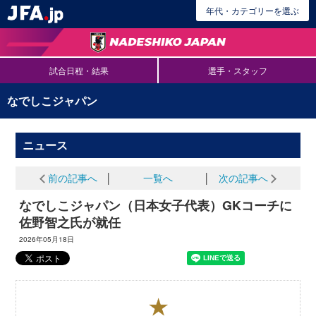
年代・カテゴリーを選ぶ
試合日程・結果
選手・スタッフ
なでしこジャパン
ニュース
前の記事へ
│
一覧へ
│
次の記事へ
なでしこジャパン（日本女子代表）GKコーチに
佐野智之氏が就任
2026年05月18日