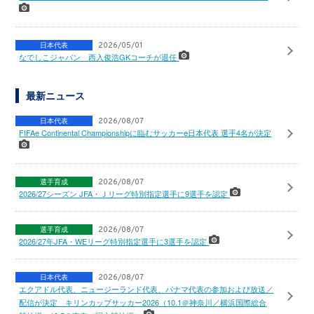
日本代表
2026/05/01
なでしこジャパン 西入俊浩GKコーチが退任
最新ニュース
日本代表
2026/08/07
FIFAe Continental Championshipに臨むサッカーe日本代表 選手4名が決定
選手育成
2026/08/07
2026/27シーズン JFA・Ｊリーグ特別指定選手に9選手を認定
選手育成
2026/08/07
2026/27年JFA・WEリーグ特別指定選手に3選手を認定
日本代表
2026/08/07
エクアドル代表、ニュージーランド代表、パナマ代表の参加および放送／
配信が決定 キリンカップサッカー2026（10.1＠神奈川／横浜国際総合