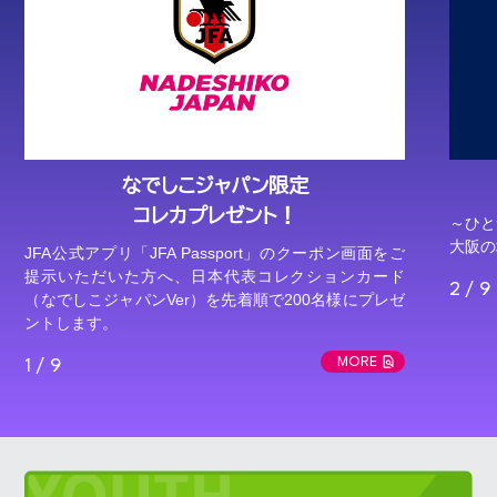
なでしこジャパン限定
コレカプレゼント！
～ひと
大阪の
JFA公式アプリ「JFA Passport」のクーポン画面をご
提示いただいた方へ、日本代表コレクションカード
2 / 9
（なでしこジャパンVer）を先着順で200名様にプレゼ
ントします。
MORE
1 / 9