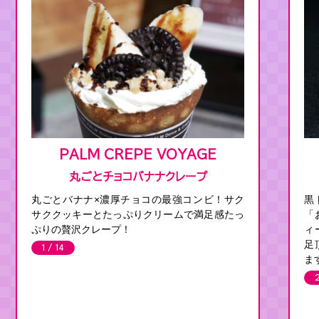
PALM CREPE VOYAGE
丸ごとチョコバナナクレープ
丸ごとバナナ×濃厚チョコの最強コンビ！サク
黒
サククッキーとたっぷりクリームで満足感たっ
「
ぷりの贅沢クレープ！
ィ
足
1 / 14
ま