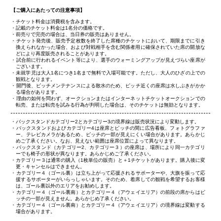
【ご購入にあたっての注意事項】
チケット料金は消費税を含みます。
記載のチケット料金は1名分の価格です。
前売りで完売の場合は、当日券の販売はありません。
チケット発売後、販売予定枚数を終了した席種のチケットにおいて、期限までに引き
換えられなかった場合、および対戦相手を含む関係者用に確保されていた席の開放な
どにより再度販売されることがあります。
試合前に行われるイベント等により、選手のウォーミングアップが見えづらい座席が
ございます。
未就学児は大人1名につき1名まで無料で入場可能です。ただし、大人のひざの上での
観戦となります。
開門後、ピッチメンテナンスによる散水のため、ピッチ近くの座席は水しぶきがかか
る場合があります。
理由の如何を問わず、オークションまたはインターネットチケットオークションでの
転売、または転売を試みる行為が判明した場合は、そのチケットは無効となります。
バックスタンドカテゴリー2とカテゴリー3の境界線は販売状況により変動します。
バックスタンドおよびカテゴリー4は座席とピッチの間に広告看板、フォトグラファ
ー、テレビカメラがあるため、ピッチの一部が見えにくい場合があります。あらかじ
めご了承ください。なお、見えない範囲は座席位置によって異なります。
バックスタンド（カテゴリー2、カテゴリー３）の座席は、場所により同一カテゴリ
ーでも椅子の形状が異なります。あらかじめご了承ください。
カテゴリー３は通常の購入（1枚単位の販売）と＋1チケットがあります。購入後に変
更・キャンセルはできません。
カテゴリー４（ゴール裏）は立ち上がって応援されるサポーターや、大旗を振って応
援するサポーターがいらっしゃいます。そのため、着席しての観戦を希望するお客様
は、ゴール裏以外のエリアをお勧めします。
カテゴリー４（ゴール裏南）とカテゴリー４（アウェイエリア）の前段の席からはピ
ッチの一部が見えません。あらかじめ了承ください。
カテゴリー４（ゴール裏南）とカテゴリー４（アウェイエリア）の境界線は変動する
場合があります。