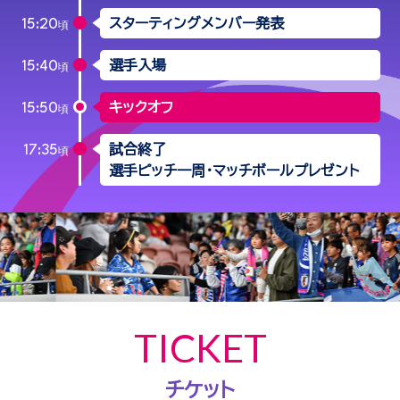
スターティングメンバー発表
15:20
頃
選手入場
15:40
頃
キックオフ
15:50
頃
試合終了
17:35
頃
選手ピッチ一周・マッチボールプレゼント
TICKET
チケット