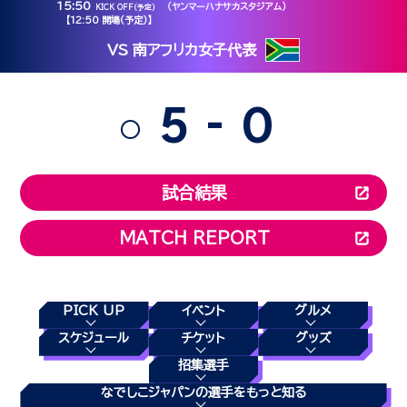
15:50
（ヤンマーハナサカスタジアム）
KICK OFF（予定）
【12:50 開場(予定)】
VS 南アフリカ女子代表
-
5
0
○
試合結果
MATCH REPORT
PICK UP
イベント
グルメ
スケジュール
チケット
グッズ
招集選手
なでしこジャパンの選手をもっと知る