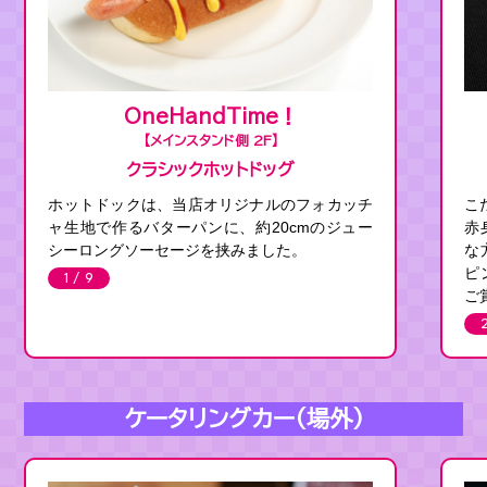
OneHandTime！
【メインスタンド側 2F】
クラシックホットドッグ
ホットドックは、当店オリジナルのフォカッチ
こ
ャ生地で作るバターパンに、約20cmのジュー
赤
シーロングソーセージを挟みました。
な
ピ
1 / 9
ご
ケータリングカー（場外）